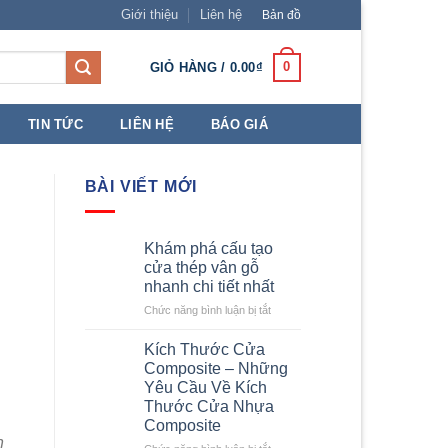
Giới thiệu
Liên hệ
Bản đồ
0
GIỎ HÀNG /
0.00
₫
TIN TỨC
LIÊN HỆ
BÁO GIÁ
BÀI VIẾT MỚI
Khám phá cấu tạo
cửa thép vân gỗ
nhanh chi tiết nhất
ở
Chức năng bình luận bị tắt
Khám
phá
Kích Thước Cửa
cấu
Composite – Những
tạo
Yêu Cầu Về Kích
cửa
Thước Cửa Nhựa
thép
Composite
vân
h
gỗ
ở