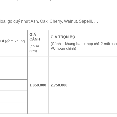
ại gỗ quý như: Ash, Oak, Cherry, Walnut, Sapelli, …
GIÁ
GIÁ TRỌN BỘ
CÁNH
BÌ
(gồm khung
(Cánh + khung bao + nẹp chỉ 2 mặt + 
(chưa
PU hoàn chỉnh)
sơn)
1.650.000
2.750.000