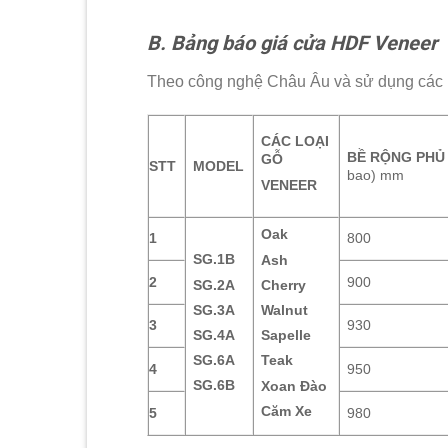
B. Bảng báo giá cửa HDF Veneer
Theo công nghệ Châu Âu và sử dụng các lo
CÁC LOẠI
BỀ RỘNG PHỦ 
GỖ
STT
MODEL
bao) mm
VENEER
Oak
1
800
SG.1B
Ash
2
900
SG.2A
Cherry
SG.3A
Walnut
3
930
SG.4A
Sapelle
SG.6A
Teak
4
950
SG.6B
Xoan Đào
Căm Xe
5
980