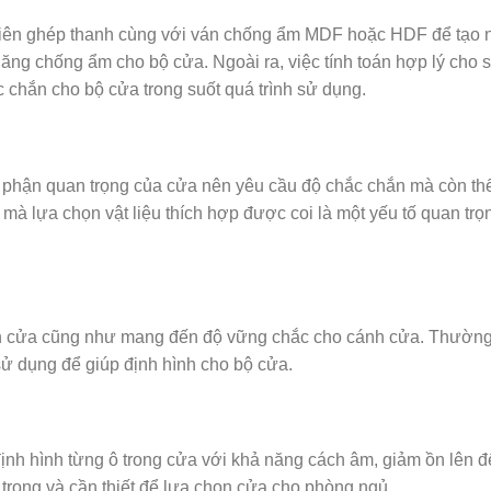
hiên ghép thanh cùng với ván chống ẩm MDF hoặc HDF để tạo 
ăng chống ẩm cho bộ cửa. Ngoài ra, việc tính toán hợp lý cho 
 chắn cho bộ cửa trong suốt quá trình sử dụng.
phận quan trọng của cửa nên yêu cầu độ chắc chắn mà còn th
 mà lựa chọn vật liệu thích hợp được coi là một yếu tố quan trọ
nh cửa cũng như mang đến độ vững chắc cho cánh cửa. Thường
ử dụng để giúp định hình cho bộ cửa.
ịnh hình từng ô trong cửa với khả năng cách âm, giảm ồn lên 
trọng và cần thiết để lựa chọn cửa cho phòng ngủ.