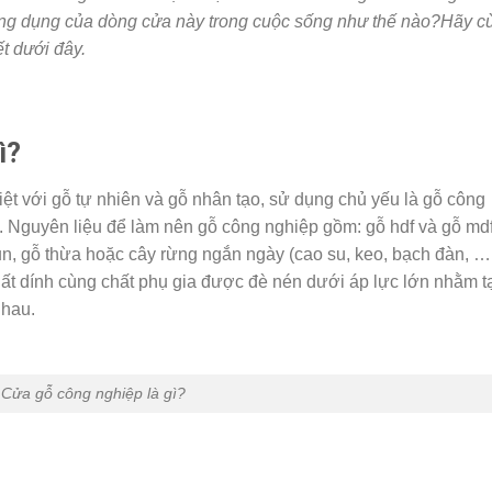
ng dụng của dòng cửa này trong cuộc sống như thế nào?Hãy c
ết dưới đây.
ì?
iệt với gỗ tự nhiên và gỗ nhân tạo, sử dụng chủ yếu là gỗ công
 Nguyên liệu để làm nên gỗ công nghiệp gồm: gỗ hdf và gỗ mdf
ụn, gỗ thừa hoặc cây rừng ngắn ngày (cao su, keo, bạch đàn, … 
t dính cùng chất phụ gia được đè nén dưới áp lực lớn nhằm t
nhau.
Cửa gỗ công nghiệp là gì?