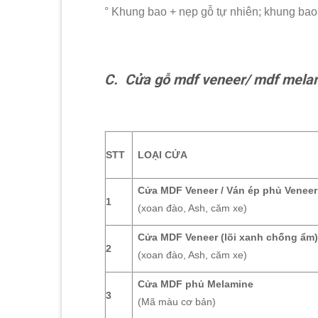
° Khung bao + nẹp gỗ tự nhiên; khung ba
C. Cửa gỗ mdf veneer/ mdf mela
STT
LOẠI CỬA
Cửa MDF Veneer / Ván ép phủ Veneer
1
(xoan đào, Ash, căm xe)
Cửa MDF Veneer (lõi xanh chống ẩm
2
(xoan đào, Ash, căm xe)
Cửa MDF phủ Melamine
3
(Mã màu cơ bản)