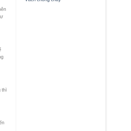
nên
sự
ể
ng
 thì
đến