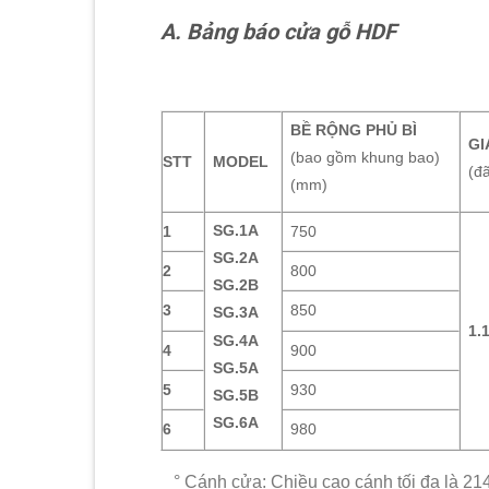
A. Bảng báo cửa gỗ HDF
BỀ RỘNG PHỦ BÌ
GI
(bao gồm khung bao)
STT
MODEL
(đã
(mm)
SG.1A
1
750
SG.2A
2
800
SG.2B
3
850
SG.3A
1.
SG.4A
4
900
SG.5A
5
930
SG.5B
SG.6A
6
980
° Cánh cửa: Chiều cao cánh tối đa là 2