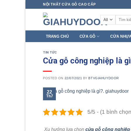
Skip
NỘI THẤT CỬA GỖ CAO CẤP
to
Tìm
content
kiếm:
TRANG CHỦ
CỬA GỖ
CỬA NHỰ
TIN TỨC
Cửa gỗ công nghiệp là g
POSTED ON
22/07/2021
BY
BTVGIAHUYDOOR
22
Th7
5/5 - (1 bình chọn
Xu hướng lựa chọn
cửa gỗ công nghiệp