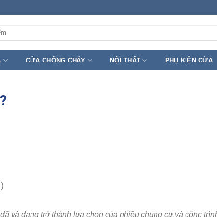
A
CỬA CHỐNG CHÁY
NỘI THẤT
PHỤ KIỆN CỬA
ì?
)
đã và đang trở thành lựa chọn của nhiều chung cư và công trìn