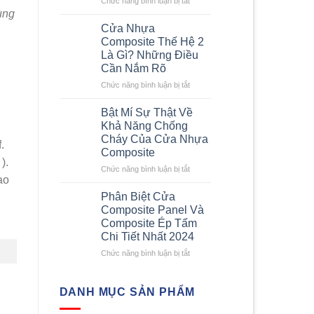
Chức năng bình luận bị tắt
nhanh
Kích
ùng
chi
Thước
Cửa Nhựa
tiết
Cửa
Composite Thế Hệ 2
nhất
Composite
Là Gì? Những Điều
–
Cần Nắm Rõ
Những
Yêu
ở
Chức năng bình luận bị tắt
Cầu
Cửa
Về
Nhựa
Bật Mí Sự Thật Về
Kích
Composite
Khả Năng Chống
Thước
Thế
Cháy Của Cửa Nhựa
Cửa
.
Hệ
Composite
Nhựa
2
).
Composite
Là
ở
Chức năng bình luận bị tắt
ạo
Gì?
Bật
Những
Mí
Phân Biệt Cửa
Điều
Sự
Composite Panel Và
Cần
Thật
Composite Ép Tấm
Nắm
Về
Chi Tiết Nhất 2024
Rõ
Khả
Năng
ở
Chức năng bình luận bị tắt
Chống
Phân
Cháy
Biệt
Của
Cửa
DANH MỤC SẢN PHẨM
Cửa
Composite
Nhựa
Panel