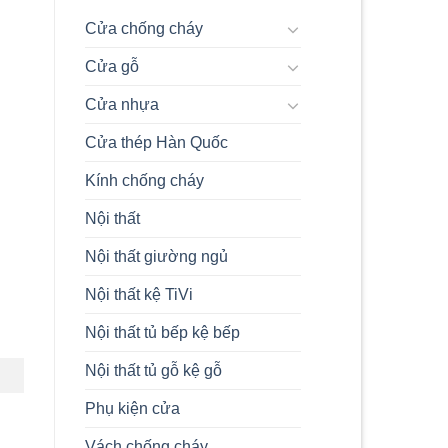
Composite
Và
Cửa chống cháy
Composite
Ép
Cửa gỗ
Tấm
Chi
Tiết
Cửa nhựa
Nhất
2024
Cửa thép Hàn Quốc
Kính chống cháy
Nội thất
Nội thất giường ngủ
Nội thất kệ TiVi
Nội thất tủ bếp kệ bếp
Nội thất tủ gỗ kệ gỗ
Phụ kiện cửa
Vách chống cháy