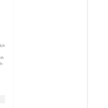
ích
ình
ch