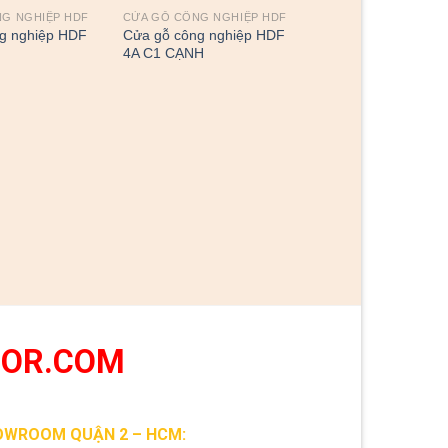
G NGHIỆP HDF
CỬA GỖ CÔNG NGHIỆP HDF
g nghiệp HDF
Cửa gỗ công nghiệp HDF
4A C1 CẠNH
OOR.COM
OWROOM QUẬN 2 – HCM: