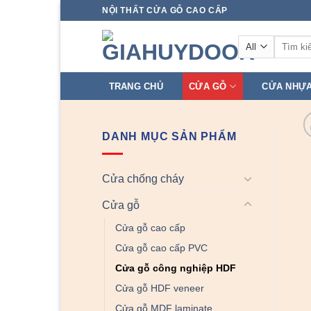
Skip
NỘI THẤT CỬA GỖ CAO CẤP
to
Tìm
content
kiếm:
TRANG CHỦ
CỬA GỖ
CỬA NHỰ
DANH MỤC SẢN PHẨM
Cửa chống cháy
Cửa gỗ
Cửa gỗ cao cấp
Cửa gỗ cao cấp PVC
Cửa gỗ công nghiệp HDF
Cửa gỗ HDF veneer
Cửa gỗ MDF laminate