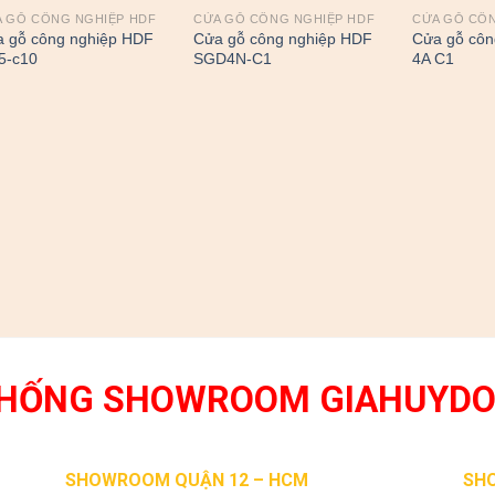
 GỖ CÔNG NGHIỆP HDF
CỬA GỖ CÔNG NGHIỆP HDF
CỬA GỖ CÔN
 gỗ công nghiệp HDF
Cửa gỗ công nghiệp HDF
Cửa gỗ côn
5-c10
SGD4N-C1
4A C1
THỐNG SHOWROOM GIAHUYD
SHOWROOM QUẬN 12 – HCM
SH