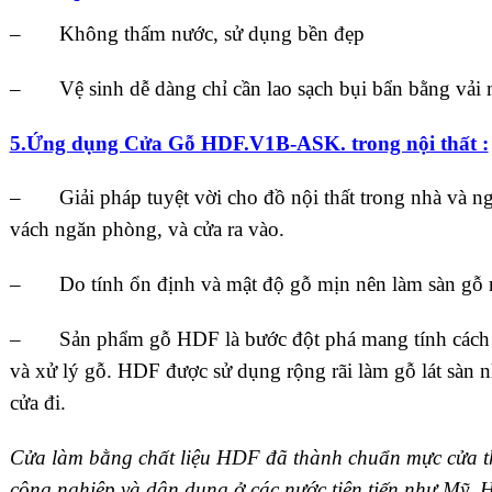
– Không thấm nước, sử dụng bền đẹp
– Vệ sinh dễ dàng chỉ cần lao sạch bụi bẩn bằng vải
5.Ứng dụng Cửa Gỗ HDF.V1B-ASK. trong nội thất :
– Giải pháp tuyệt vời cho đồ nội thất trong nhà và ngoà
vách ngăn phòng, và cửa ra vào.
– Do tính ổn định và mật độ gỗ mịn nên làm sàn gỗ rấ
– Sản phẩm gỗ HDF là bước đột phá mang tính cách m
và xử lý gỗ. HDF được sử dụng rộng rãi làm gỗ lát sàn n
cửa đi.
Cửa làm bằng chất liệu HDF đã thành chuẩn mực
cửa 
công nghiệp và dân dụng ở các nước tiên tiến như Mỹ,