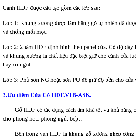
Cánh HDF được cấu tạo gồm các lớp sau:
Lớp 1: Khung xương được làm bằng gỗ tự nhiên đã được
và chống mối mọt.
Lớp 2: 2 tấm HDF định hình theo panel cửa. Có độ dà
và khung xương là chất liệu đặc biệt giữ cho cánh cửa l
hay co ngót.
Lớp 3: Phủ sơn NC hoặc sơn PU để giữ độ bền cho cửa 
3.Ưu điểm Cửa Gỗ HDF.V1B-ASK.
– Gỗ HDF có tác dụng cách âm khá tốt và khả năng cá
cho phòng học, phòng ngủ, bếp…
– Bên trong ván HDF là khung gỗ xương ghép công n