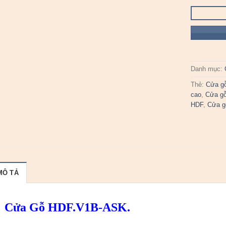
Danh mục:
Thẻ:
Cửa g
cao
,
Cửa gỗ
HDF
,
Cửa g
MÔ TẢ
Cửa Gỗ HDF.V1B-ASK.