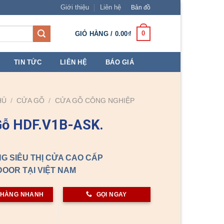
Giới thiệu
Liên hệ
Bản đồ
0
GIỎ HÀNG /
0.00
₫
TIN TỨC
LIÊN HỆ
BÁO GIÁ
HỦ
/
CỬA GỖ
/
CỬA GỖ CÔNG NGHIỆP
Gỗ HDF.V1B-ASK.
G SIÊU THỊ CỬA CAO CẤP
OOR TẠI VIỆT NAM
 HÀNG NHANH
GỌI NGAY