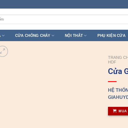
A
CỬA CHỐNG CHÁY
NỘI THẤT
PHỤ KIỆN CỬA
TRANG C
HDF
Cửa 
HỆ THỐN
GIAHUYD
MUA