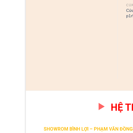
CỬA
Cửa
p1r
CỬA GỖ CÔNG NGHIỆP HDF
CỬA GỖ CÔNG NGHIỆP HDF
Cửa gỗ công nghiệp HDF
Cửa gỗ công nghiệp HDF
SON
SGD2G1-c9
HỆ 
SHOWROM BÌNH LỢI – PHẠM VĂN ĐỒNG