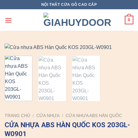
Skip
NỘI THẤT CỬA GỖ CAO CẤP
to
content
0
TRANG CHỦ
/
CỬA NHỰA
/
CỬA NHỰA ABS HÀN QUỐC
CỬA NHỰA ABS HÀN QUỐC KOS 203GL-
W0901