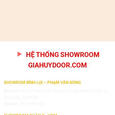
HỆ THỐNG SHOWROOM
GIAHUYDOOR.COM
SHOWROM BÌNH LỢI – PHẠM VĂN ĐỒNG
Địa chỉ:
Số 615 Phạm Văn Đồng, P. Hiệp Bình Chánh, Q.
Thủ Đức, Tp.HCM
Hotline:
0824.400.400