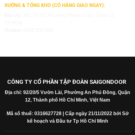
XƯỞNG & TỔNG KHO (CÓ HÀNG GIAO NGAY):
Địa chỉ:
361 TX 25, Phường Thạnh Xuân, Quận 12,
TP.HCM
Hotline:
0845.308.308
CÔNG TY CỔ PHẦN TẬP ĐOÀN SAIGONDOOR
Địa chỉ: 92/20/5 Vườn Lài, Phường An Phú Đông, Quận
12, Thành phố Hồ Chí Minh, Việt Nam
Mã số thuế: 0316627728 | Cấp ngày 21/11/2022 bởi Sở
kế hoạch và Đầu tư Tp Hồ Chí Minh