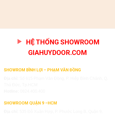
HỆ THỐNG SHOWROOM
GIAHUYDOOR.COM
SHOWROM BÌNH LỢI – PHẠM VĂN ĐỒNG
Địa chỉ:
Số 615 Phạm Văn Đồng, P. Hiệp Bình Chánh, Q.
Thủ Đức, Tp.HCM
Hotline:
0824.400.400
SHOWROOM QUẬN 9 –HCM
Địa chỉ:
535 Đỗ Xuân Hợp, P. Phước Long B, Quận 9,