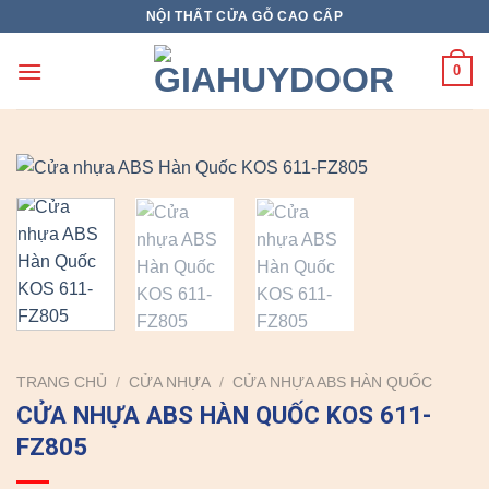
Skip
NỘI THẤT CỬA GỖ CAO CẤP
to
content
0
TRANG CHỦ
/
CỬA NHỰA
/
CỬA NHỰA ABS HÀN QUỐC
CỬA NHỰA ABS HÀN QUỐC KOS 611-
FZ805