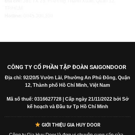
Địa chỉ:
361 TX 25, Phường Thạnh Xuân, Quận 12,
TP.HCM
Hotline:
0845.308.308
CÔNG TY CỔ PHẦN TẬP ĐOÀN SAIGONDOOR
Địa chỉ: 92/20/5 Vườn Lài, Phường An Phú Đông, Quận
12, Thành phố Hồ Chí Minh, Việt Nam
Mã số thuế: 0316627728 | Cấp ngày 21/11/2022 bởi Sở
kế hoạch và Đầu tư Tp Hồ Chí Minh
GIỚI THIỆU GIA HUY DOOR
Công ty Gia Huy Door là đơn vị chuyên cung cấp cửa