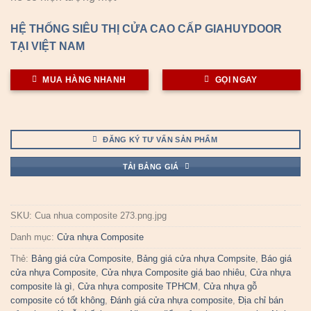
HỆ THỐNG SIÊU THỊ CỬA CAO CẤP GIAHUYDOOR
TẠI VIỆT NAM
MUA HÀNG NHANH
GỌI NGAY
ĐĂNG KÝ TƯ VẤN SẢN PHẨM
TẢI BẢNG GIÁ
SKU:
Cua nhua composite 273.png.jpg
Danh mục:
Cửa nhựa Composite
Thẻ:
Bảng giá cửa Composite
,
Bảng giá cửa nhựa Compsite
,
Báo giá
cửa nhựa Composite
,
Cửa nhựa Composite giá bao nhiêu
,
Cửa nhựa
composite là gì
,
Cửa nhựa composite TPHCM
,
Cửa nhựa gỗ
composite có tốt không
,
Đánh giá cửa nhựa composite
,
Địa chỉ bán