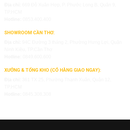
Địa chỉ:
669 Đỗ Xuân Hợp, P. Phước Long B, Quận 9,
TP.HCM
Hotline:
0853.400.400
SHOWROOM CẦN THƠ:
Địa chỉ:
94C Đường 3 tháng 2, Phường Hưng Lợi, Quận
Ninh Kiều, TP.Cần Thơ
Hotline:
0849.600.600
XƯỞNG & TỔNG KHO (CÓ HÀNG GIAO NGAY):
Địa chỉ:
361 TX 25, Phường Thạnh Xuân, Quận 12,
TP.HCM
Hotline:
0845.308.308