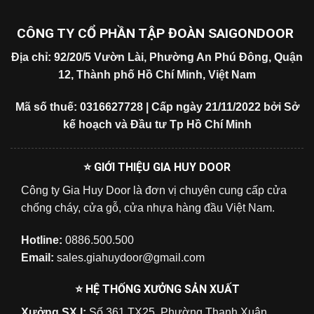
CÔNG TY CỔ PHẦN TẬP ĐOÀN SAIGONDOOR
Địa chỉ: 92/20/5 Vườn Lài, Phường An Phú Đông, Quận
12, Thành phố Hồ Chí Minh, Việt Nam
Mã số thuế: 0316627728 | Cấp ngày 21/11/2022 bởi Sở
kế hoạch và Đầu tư Tp Hồ Chí Minh
⭐ GIỚI THIỆU GIA HUY DOOR
Công ty Gia Huy Door là đơn vị chuyên cung cấp cửa
chống cháy, cửa gỗ, cửa nhựa hàng đầu Việt Nam.
Hotline:
0886.500.500
Email:
sales.giahuydoor@gmail.com
⭐ HỆ THỐNG XƯỞNG SẢN XUẤT
Xưởng SX I:
Số 361 TX25, Phường Thạnh Xuân,