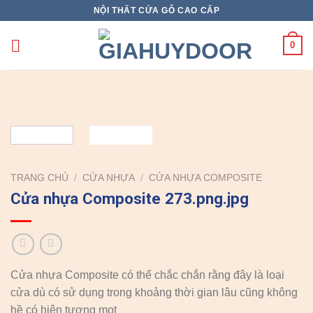
Skip
NỘI THẤT CỬA GỖ CAO CẤP
to
content
0
TRANG CHỦ
/
CỬA NHỰA
/
CỬA NHỰA COMPOSITE
Cửa nhựa Composite 273.png.jpg
Cửa nhựa Composite có thể chắc chắn rằng đây là loại
cửa dù có sử dụng trong khoảng thời gian lâu cũng không
hề có hiện tượng mọt