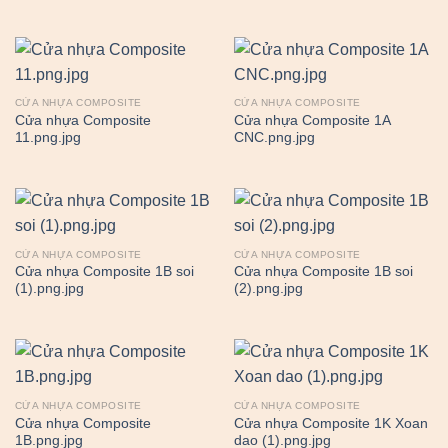
CỬA NHỰA COMPOSITE
CỬA NHỰA COMPOSITE
Cửa nhựa Composite
Cửa nhựa Composite 1A
11.png.jpg
CNC.png.jpg
CỬA NHỰA COMPOSITE
CỬA NHỰA COMPOSITE
Cửa nhựa Composite 1B soi
Cửa nhựa Composite 1B soi
(1).png.jpg
(2).png.jpg
CỬA NHỰA COMPOSITE
CỬA NHỰA COMPOSITE
Cửa nhựa Composite
Cửa nhựa Composite 1K Xoan
1B.png.jpg
dao (1).png.jpg