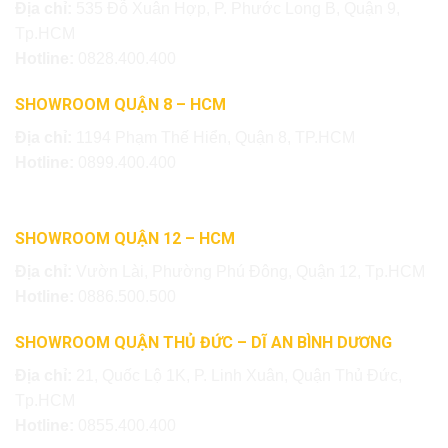
Địa chỉ:
535 Đỗ Xuân Hợp, P. Phước Long B, Quận 9,
Tp.HCM
Hotline:
0828.400.400
SHOWROOM QUẬN 8 – HCM
Địa chỉ:
1194 Phạm Thế Hiển, Quận 8, TP.HCM
Hotline:
0899.400.400
SHOWROOM QUẬN 12 – HCM
Địa chỉ:
Vườn Lài, Phường Phú Đông, Quận 12, Tp.HCM
Hotline:
0886.500.500
SHOWROOM QUẬN THỦ ĐỨC – DĨ AN BÌNH DƯƠNG
Địa chỉ:
21, Quốc Lộ 1K, P. Linh Xuân, Quận Thủ Đức,
Tp.HCM
Hotline:
0855.400.400