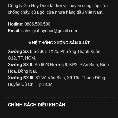
Công ty Gia Huy Door là đơn vị chuyên cung cấp cửa
chống cháy, cửa gỗ, cửa nhựa hàng đầu Việt Nam.
Hotline:
0886.500.500
Email:
sales.giahuydoor@gmail.com
⭐ HỆ THỐNG XƯỞNG SẢN XUẤT
Xưởng SX I:
Số 361 TX25, Phường Thạnh Xuân,
Q12, TP. HCM.
Xưởng SX II:
Số 60/3 Đường 9, KP2, P.An Bình, Biên
Hòa, Đồng Nai.
Xưởng SX III:
81 Võ Văn Bích, Xã Tân Thạnh Đông,
Huyện Củ Chi, Tp.HCM.
CHÍNH SÁCH ĐIỀU KHOẢN