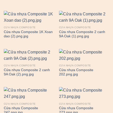
CỬA NHỰA COMPOSITE
CỬA NHỰA COMPOSITE
Cửa nhựa Composite 1K Xoan
Cửa nhựa Composite 2 canh
dao (2).png.jpg
9A Oak (1).png.jpg
CỬA NHỰA COMPOSITE
CỬA NHỰA COMPOSITE
Cửa nhựa Composite 2 canh
Cửa nhựa Composite
9A Oak (2).png.jpg
202.png.jpg
CỬA NHỰA COMPOSITE
CỬA NHỰA COMPOSITE
Cửa nhựa Composite
Cửa nhựa Composite
247.png.jpg
273.png.jpg