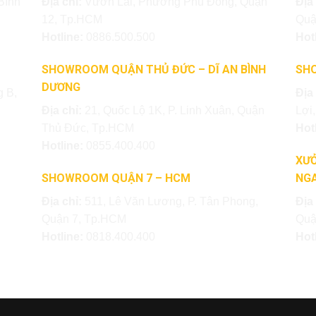
Bình
Địa chỉ:
Vườn Lài, Phường Phú Đông, Quận
Địa
12, Tp.HCM
Quậ
Hotline:
0886.500.500
Hot
SHOWROOM QUẬN THỦ ĐỨC – DĨ AN BÌNH
SH
DƯƠNG
 B,
Địa
Địa chỉ:
21, Quốc Lộ 1K, P. Linh Xuân, Quận
Lợi
Thủ Đức, Tp.HCM
Hot
Hotline:
0855.400.400
XƯỞ
SHOWROOM QUẬN 7 – HCM
NGA
Địa chỉ:
511, Lê Văn Lương, P. Tân Phong,
Địa
Quận 7, Tp.HCM
Quậ
Hotline:
0818.400.400
Hot