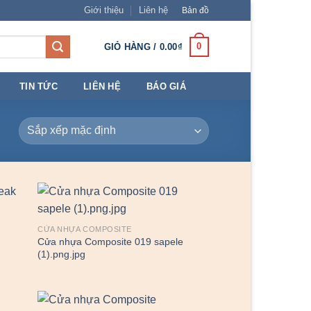
Giới thiệu
Liên hệ
Bản đồ
0
GIỎ HÀNG /
0.00
₫
TIN TỨC
LIÊN HỆ
BÁO GIÁ
CỬA NHỰA COMPOSITE
Cửa nhựa Composite 019 sapele
(1).png.jpg