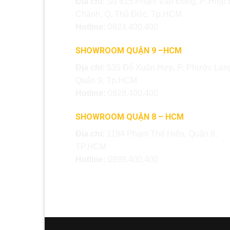
Địa chỉ:
Số 615 Phạm Văn Đồng, P. Hiệp 
Chánh, Q. Thủ Đức, Tp.HCM
Hotline:
0824.400.400
SHOWROOM QUẬN 9 –HCM
Địa chỉ:
535 Đỗ Xuân Hợp, P. Phước Long
Quận 9, Tp.HCM
Hotline:
0828.400.400
SHOWROOM QUẬN 8 – HCM
Địa chỉ:
1194 Phạm Thế Hiển, Quận 8,
TP.HCM
Hotline:
0899.400.400