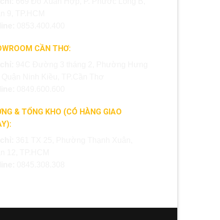
 chỉ:
669 Đỗ Xuân Hợp, P. Phước Long B,
n 9, TP.HCM
line:
0853.400.400
OWROOM CẦN THƠ:
 chỉ:
94C Đường 3 tháng 2, Phường Hưng
, Quận Ninh Kiều, TP.Cần Thơ
line:
0849.600.600
NG & TỔNG KHO (CÓ HÀNG GIAO
Y):
 chỉ:
361 TX 25, Phường Thạnh Xuân,
n 12, TP.HCM
line:
0845.308.308