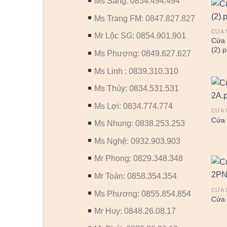
Ms Sang: 0834.494.494
Ms Trang FM: 0847.827.827
CỬA 
Mr Lộc SG: 0854.901.901
Cửa 
(2).
Ms Phượng: 0849.627.627
Ms Linh : 0839.310.310
Ms Thúy: 0834.531.531
Ms Lợi: 0834.774.774
CỬA 
Cửa 
Ms Nhung: 0838.253.253
Ms Nghệ: 0932.903.903
Mr Phong: 0829.348.348
Mr Toàn: 0858.354.354
CỬA 
Ms Phương: 0855.854.854
Cửa 
Mr Huy: 0848.26.08.17