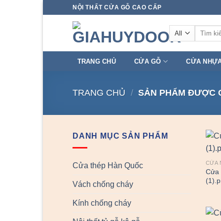
Skip
NỘI THẤT CỬA GỖ CAO CẤP
to
Tìm
content
kiếm:
TRANG CHỦ
CỬA GỖ
CỬA NHỰ
TRANG CHỦ
/
SẢN PHẨM ĐƯỢC G
DANH MỤC SẢN PHẨM
CỬA 
Cửa thép Hàn Quốc
Cửa 
(1).
Vách chống cháy
Kính chống cháy