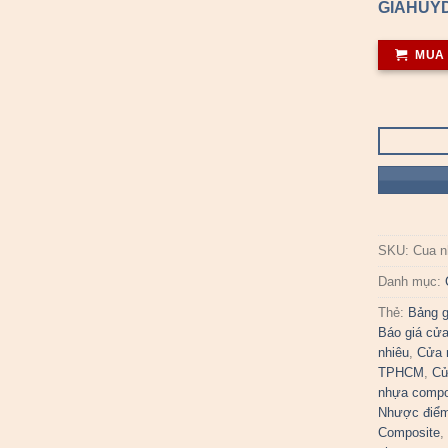
GIAHUYD
MUA
SKU:
Cua n
Danh mục:
Thẻ:
Bảng g
Báo giá cử
nhiêu
,
Cửa 
TPHCM
,
Cử
nhựa compo
Nhược điểm
Composite