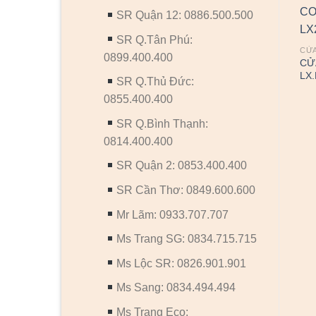
SR Quận 12: 0886.500.500
SR Q.Tân Phú:
CỬ
0899.400.400
CỬ
LX.
SR Q.Thủ Đức:
0855.400.400
SR Q.Bình Thạnh:
CỬA NHỰA COMPOSITE
CỬA NHỰA COMPOSITE
Cửa nhựa Composite SYA-
Cửa nhựa Composite – 2
0814.400.400
305
SR Quận 2: 0853.400.400
SR Cần Thơ: 0849.600.600
Mr Lãm: 0933.707.707
Ms Trang SG: 0834.715.715
Ms Lộc SR: 0826.901.901
Ms Sang: 0834.494.494
Ms Trang Eco: