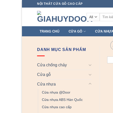
Skip
NỘI THẤT CỬA GỖ CAO CẤP
to
Tìm
content
kiếm:
TRANG CHỦ
CỬA GỖ
CỬA NHỰ
DANH MỤC SẢN PHẨM
Cửa chống cháy
Cửa gỗ
Cửa nhựa
Cửa nhựa @Door
Cửa nhựa ABS Hàn Quốc
Cửa nhựa cao cấp