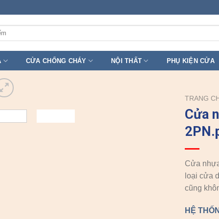
A
CỬA CHỐNG CHÁY
NỘI THẤT
PHỤ KIỆN CỬA
TRANG C
Cửa 
2PN.p
Cửa nhựa 
loại cửa 
cũng khôn
HỆ THỐN