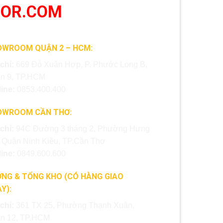
OOR.COM
OWROOM QUẬN 2 – HCM:
 chỉ:
669 Đỗ Xuân Hợp, P. Phước Long B,
n 9, TP.HCM
line:
0853.400.400
OWROOM CẦN THƠ:
 chỉ:
94C Đường 3 tháng 2, Phường Hưng
, Quận Ninh Kiều, TP.Cần Thơ
line:
0849.600.600
NG & TỔNG KHO (CÓ HÀNG GIAO
Y):
 chỉ:
361 TX 25, Phường Thạnh Xuân,
n 12, TP.HCM