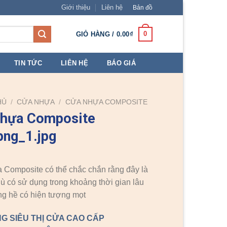
Giới thiệu
Liên hệ
Bản đồ
0
GIỎ HÀNG /
0.00
₫
TIN TỨC
LIÊN HỆ
BÁO GIÁ
HỦ
/
CỬA NHỰA
/
CỬA NHỰA COMPOSITE
nhựa Composite
ng_1.jpg
Composite có thể chắc chắn rằng đây là
dù có sử dụng trong khoảng thời gian lâu
g hề có hiện tượng mọt
G SIÊU THỊ CỬA CAO CẤP