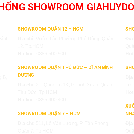
THỐNG SHOWROOM GIAHUYD
SHOWROOM QUẬN 12 – HCM
SH
Bình
Địa chỉ:
Vườn Lài, Phường Phú Đông, Quận
Địa
12, Tp.HCM
Quậ
Hotline:
0886.500.500
Hot
SHOWROOM QUẬN THỦ ĐỨC – DĨ AN BÌNH
SH
DƯƠNG
 B,
Địa
Địa chỉ:
21, Quốc Lộ 1K, P. Linh Xuân, Quận
Lợi
Thủ Đức, Tp.HCM
Hot
Hotline:
0855.400.400
XƯỞ
SHOWROOM QUẬN 7 – HCM
NGA
Địa chỉ:
511, Lê Văn Lương, P. Tân Phong,
Địa
Quận 7, Tp.HCM
Quậ