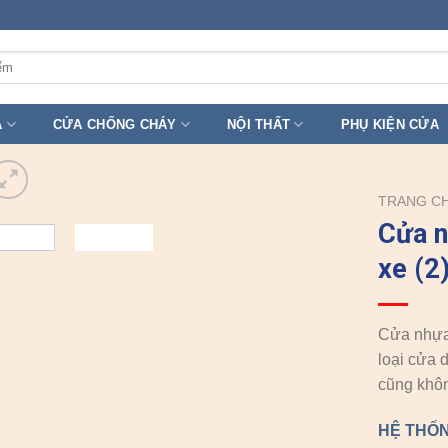
A
CỬA CHỐNG CHÁY
NỘI THẤT
PHỤ KIỆN CỬA
TRANG C
Cửa 
xe (2
Cửa nhựa 
loại cửa 
cũng khôn
HỆ THỐN