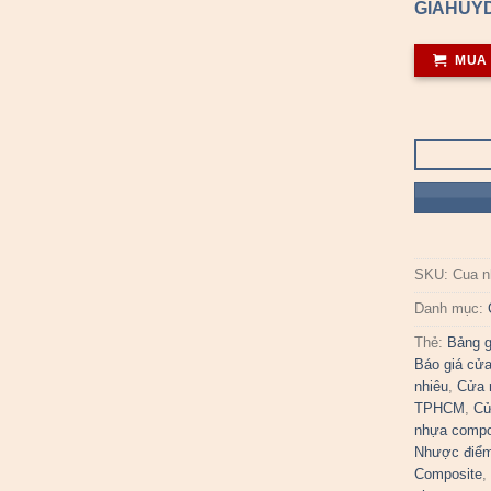
GIAHUYD
MUA
SKU:
Cua n
Danh mục:
Thẻ:
Bảng g
Báo giá cử
nhiêu
,
Cửa 
TPHCM
,
Cử
nhựa compo
Nhược điểm
Composite