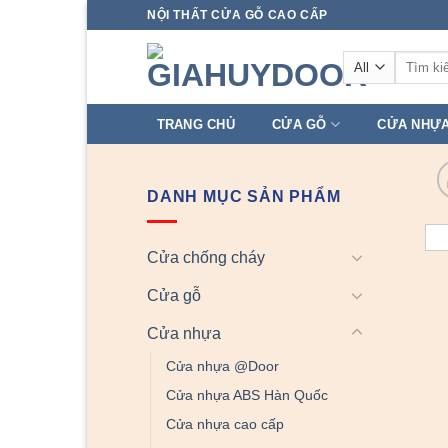
Skip
NỘI THẤT CỬA GỖ CAO CẤP
to
Tìm
content
kiếm:
TRANG CHỦ
CỬA GỖ
CỬA NHỰ
DANH MỤC SẢN PHẨM
Cửa chống cháy
Cửa gỗ
Cửa nhựa
Cửa nhựa @Door
Cửa nhựa ABS Hàn Quốc
Cửa nhựa cao cấp