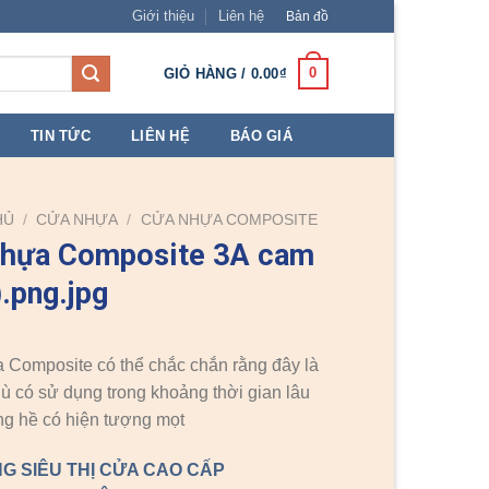
Giới thiệu
Liên hệ
Bản đồ
0
GIỎ HÀNG /
0.00
₫
TIN TỨC
LIÊN HỆ
BÁO GIÁ
HỦ
/
CỬA NHỰA
/
CỬA NHỰA COMPOSITE
nhựa Composite 3A cam
).png.jpg
Composite có thể chắc chắn rằng đây là
dù có sử dụng trong khoảng thời gian lâu
g hề có hiện tượng mọt
G SIÊU THỊ CỬA CAO CẤP