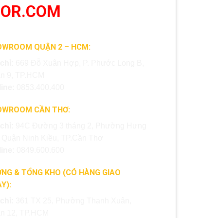
OOR.COM
OWROOM QUẬN 2 – HCM:
 chỉ:
669 Đỗ Xuân Hợp, P. Phước Long B,
n 9, TP.HCM
line:
0853.400.400
OWROOM CẦN THƠ:
 chỉ:
94C Đường 3 tháng 2, Phường Hưng
, Quận Ninh Kiều, TP.Cần Thơ
line:
0849.600.600
NG & TỔNG KHO (CÓ HÀNG GIAO
Y):
 chỉ:
361 TX 25, Phường Thạnh Xuân,
n 12, TP.HCM