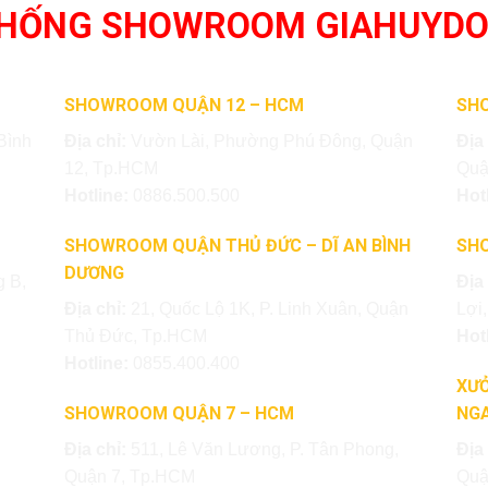
THỐNG SHOWROOM GIAHUYD
SHOWROOM QUẬN 12 – HCM
SH
Bình
Địa chỉ:
Vườn Lài, Phường Phú Đông, Quận
Địa
12, Tp.HCM
Quậ
Hotline:
0886.500.500
Hot
SHOWROOM QUẬN THỦ ĐỨC – DĨ AN BÌNH
SH
DƯƠNG
 B,
Địa
Địa chỉ:
21, Quốc Lộ 1K, P. Linh Xuân, Quận
Lợi
Thủ Đức, Tp.HCM
Hot
Hotline:
0855.400.400
XƯỞ
SHOWROOM QUẬN 7 – HCM
NGA
Địa chỉ:
511, Lê Văn Lương, P. Tân Phong,
Địa
Quận 7, Tp.HCM
Quậ