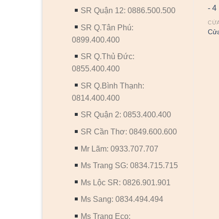
SR Quận 12: 0886.500.500
CỬA
SR Q.Tân Phú:
Cửa
0899.400.400
SR Q.Thủ Đức:
0855.400.400
SR Q.Bình Thạnh:
CỬA NHỰA COMPOSITE
CỬA NHỰA COMPOSITE
Cửa nhựa Composite SYB-
Cửa nhựa Composite SGD-
0814.400.400
134
MB 2
SR Quận 2: 0853.400.400
SR Cần Thơ: 0849.600.600
Mr Lãm: 0933.707.707
Ms Trang SG: 0834.715.715
Ms Lộc SR: 0826.901.901
Ms Sang: 0834.494.494
Ms Trang Eco: