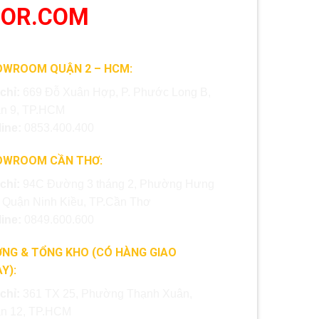
OOR.COM
OWROOM QUẬN 2 – HCM:
 chỉ:
669 Đỗ Xuân Hợp, P. Phước Long B,
n 9, TP.HCM
line:
0853.400.400
OWROOM CẦN THƠ:
 chỉ:
94C Đường 3 tháng 2, Phường Hưng
, Quận Ninh Kiều, TP.Cần Thơ
line:
0849.600.600
NG & TỔNG KHO (CÓ HÀNG GIAO
Y):
 chỉ:
361 TX 25, Phường Thạnh Xuân,
n 12, TP.HCM