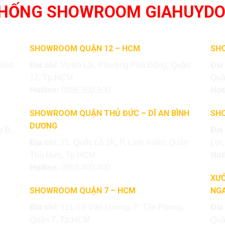
THỐNG SHOWROOM GIAHUYD
SHOWROOM QUẬN 12 – HCM
SH
Bình
Địa chỉ:
Vườn Lài, Phường Phú Đông, Quận
Địa
12, Tp.HCM
Quậ
Hotline:
0886.500.500
Hot
SHOWROOM QUẬN THỦ ĐỨC – DĨ AN BÌNH
SH
DƯƠNG
 B,
Địa
Địa chỉ:
21, Quốc Lộ 1K, P. Linh Xuân, Quận
Lợi
Thủ Đức, Tp.HCM
Hot
Hotline:
0855.400.400
XƯỞ
SHOWROOM QUẬN 7 – HCM
NGA
Địa chỉ:
511, Lê Văn Lương, P. Tân Phong,
Địa
Quận 7, Tp.HCM
Quậ