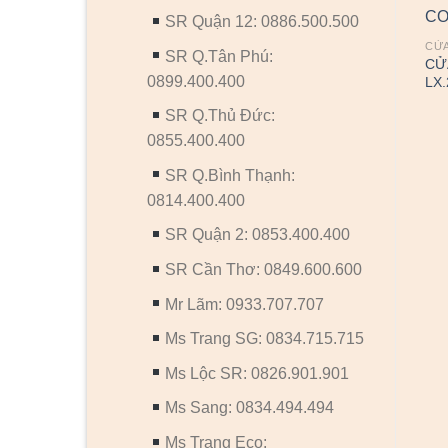
SR Quận 12: 0886.500.500
CỬ
SR Q.Tân Phú:
CỬ
0899.400.400
LX.
SR Q.Thủ Đức:
0855.400.400
SR Q.Bình Thạnh:
CỬA NHỰA COMPOSITE
CỬA NHỰA COMPOSITE
-
Cửa nhựa Composite SGD-
Cửa nhựa Composite SYB-
0814.400.400
MB 1
134
SR Quận 2: 0853.400.400
SR Cần Thơ: 0849.600.600
Mr Lãm: 0933.707.707
Ms Trang SG: 0834.715.715
Ms Lộc SR: 0826.901.901
Ms Sang: 0834.494.494
Ms Trang Eco: