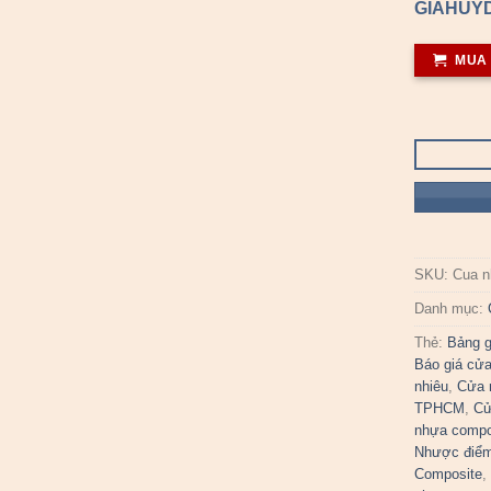
GIAHUYD
MUA
SKU:
Cua n
Danh mục:
Thẻ:
Bảng g
Báo giá cử
nhiêu
,
Cửa 
TPHCM
,
Cử
nhựa compo
Nhược điểm
Composite