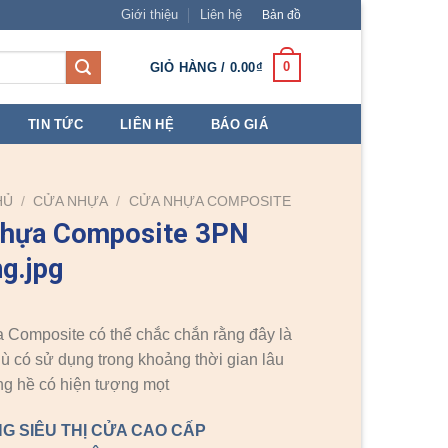
Giới thiệu
Liên hệ
Bản đồ
0
GIỎ HÀNG /
0.00
₫
TIN TỨC
LIÊN HỆ
BÁO GIÁ
HỦ
/
CỬA NHỰA
/
CỬA NHỰA COMPOSITE
nhựa Composite 3PN
ng.jpg
Composite có thể chắc chắn rằng đây là
dù có sử dụng trong khoảng thời gian lâu
g hề có hiện tượng mọt
G SIÊU THỊ CỬA CAO CẤP