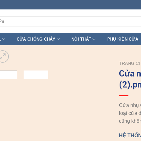
A
CỬA CHỐNG CHÁY
NỘI THẤT
PHỤ KIỆN CỬA
TRANG C
Cửa 
(2).p
Cửa nhựa 
loại cửa 
cũng khôn
HỆ THỐN