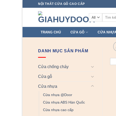
Skip
NỘI THẤT CỬA GỖ CAO CẤP
to
Tìm
content
kiếm:
TRANG CHỦ
CỬA GỖ
CỬA NHỰ
DANH MỤC SẢN PHẨM
Cửa chống cháy
Cửa gỗ
Cửa nhựa
Cửa nhựa @Door
Cửa nhựa ABS Hàn Quốc
Cửa nhựa cao cấp