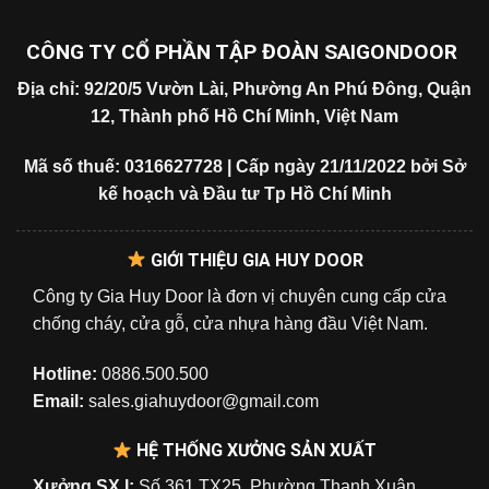
CÔNG TY CỔ PHẦN TẬP ĐOÀN SAIGONDOOR
Địa chỉ: 92/20/5 Vườn Lài, Phường An Phú Đông, Quận
12, Thành phố Hồ Chí Minh, Việt Nam
Mã số thuế: 0316627728 | Cấp ngày 21/11/2022 bởi Sở
kế hoạch và Đầu tư Tp Hồ Chí Minh
GIỚI THIỆU GIA HUY DOOR
Công ty Gia Huy Door là đơn vị chuyên cung cấp cửa
chống cháy, cửa gỗ, cửa nhựa hàng đầu Việt Nam.
Hotline:
0886.500.500
Email:
sales.giahuydoor@gmail.com
HỆ THỐNG XƯỞNG SẢN XUẤT
Xưởng SX I:
Số 361 TX25, Phường Thạnh Xuân,