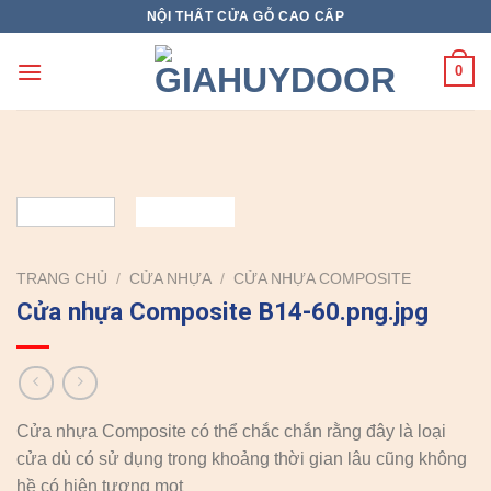
Skip
NỘI THẤT CỬA GỖ CAO CẤP
to
content
0
TRANG CHỦ
/
CỬA NHỰA
/
CỬA NHỰA COMPOSITE
Cửa nhựa Composite B14-60.png.jpg
Cửa nhựa Composite có thể chắc chắn rằng đây là loại
cửa dù có sử dụng trong khoảng thời gian lâu cũng không
hề có hiện tượng mọt