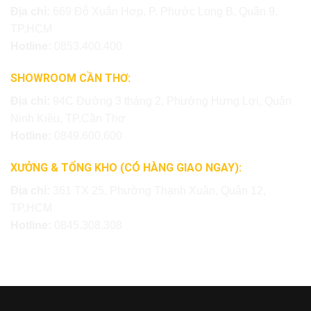
Địa chỉ:
669 Đỗ Xuân Hợp, P. Phước Long B, Quận 9,
TP.HCM
Hotline:
0853.400.400
SHOWROOM CẦN THƠ:
Địa chỉ:
94C Đường 3 tháng 2, Phường Hưng Lợi, Quận
Ninh Kiều, TP.Cần Thơ
Hotline:
0849.600.600
XƯỞNG & TỔNG KHO (CÓ HÀNG GIAO NGAY):
Địa chỉ:
361 TX 25, Phường Thạnh Xuân, Quận 12,
TP.HCM
Hotline:
0845.308.308