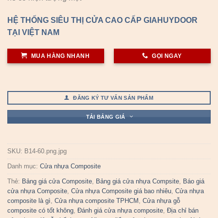
HỆ THỐNG SIÊU THỊ CỬA CAO CẤP GIAHUYDOOR
TẠI VIỆT NAM
MUA HÀNG NHANH
GỌI NGAY
ĐĂNG KÝ TƯ VẤN SẢN PHẨM
TẢI BẢNG GIÁ
SKU:
B14-60.png.jpg
Danh mục:
Cửa nhựa Composite
Thẻ:
Bảng giá cửa Composite
,
Bảng giá cửa nhựa Compsite
,
Báo giá
cửa nhựa Composite
,
Cửa nhựa Composite giá bao nhiêu
,
Cửa nhựa
composite là gì
,
Cửa nhựa composite TPHCM
,
Cửa nhựa gỗ
composite có tốt không
,
Đánh giá cửa nhựa composite
,
Địa chỉ bán