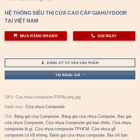
HỆ THỐNG SIÊU THỊ CỬA CAO CẤP GIAHUYDOOR
TẠI VIỆT NAM
MUA HÀNG NHANH
GỌI NGAY
ĐĂNG KÝ TƯ VẤN SẢN PHẨM
TẢI BẢNG GIÁ
SKU:
Cua nhua composite P1R4a.png.jpg
Danh mục:
Cửa nhựa Composite
Thẻ:
Bảng giá cửa Composite
,
Bảng giá cửa nhựa Compsite
,
Báo giá
cửa nhựa Composite
,
Cửa nhựa Composite giá bao nhiêu
,
Cửa nhựa
composite là gì
,
Cửa nhựa composite TPHCM
,
Cửa nhựa gỗ
composite có tốt không
,
Đánh giá cửa nhựa composite
,
Địa chỉ bán