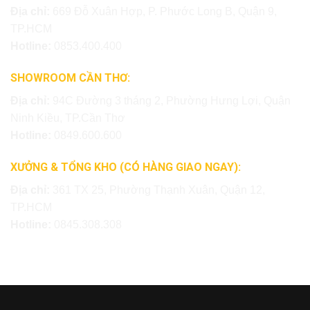
Địa chỉ:
669 Đỗ Xuân Hợp, P. Phước Long B, Quận 9,
TP.HCM
Hotline:
0853.400.400
SHOWROOM CẦN THƠ:
Địa chỉ:
94C Đường 3 tháng 2, Phường Hưng Lợi, Quận
Ninh Kiều, TP.Cần Thơ
Hotline:
0849.600.600
XƯỞNG & TỔNG KHO (CÓ HÀNG GIAO NGAY):
Địa chỉ:
361 TX 25, Phường Thạnh Xuân, Quận 12,
TP.HCM
Hotline:
0845.308.308