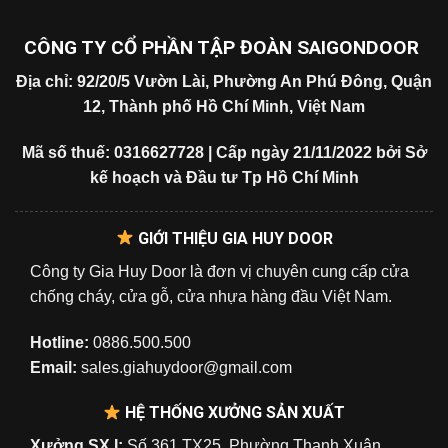
CÔNG TY CỔ PHẦN TẬP ĐOÀN SAIGONDOOR
Địa chỉ: 92/20/5 Vườn Lài, Phường An Phú Đông, Quận
12, Thành phố Hồ Chí Minh, Việt Nam
Mã số thuế: 0316627728 | Cấp ngày 21/11/2022 bởi Sở
kế hoạch và Đầu tư Tp Hồ Chí Minh
GIỚI THIỆU GIA HUY DOOR
Công ty Gia Huy Door là đơn vị chuyên cung cấp cửa
chống cháy, cửa gỗ, cửa nhựa hàng đầu Việt Nam.
Hotline:
0886.500.500
Email:
sales.giahuydoor@gmail.com
HỆ THỐNG XƯỞNG SẢN XUẤT
Xưởng SX I:
Số 361 TX25, Phường Thạnh Xuân,