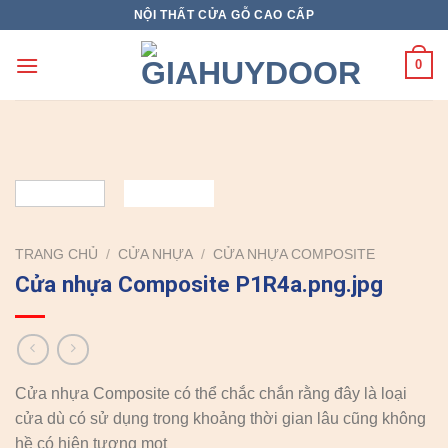
Skip
NỘI THẤT CỬA GỖ CAO CẤP
to
content
0
TRANG CHỦ
/
CỬA NHỰA
/
CỬA NHỰA COMPOSITE
Cửa nhựa Composite P1R4a.png.jpg
Cửa nhựa Composite có thể chắc chắn rằng đây là loại
cửa dù có sử dụng trong khoảng thời gian lâu cũng không
hề có hiện tượng mọt