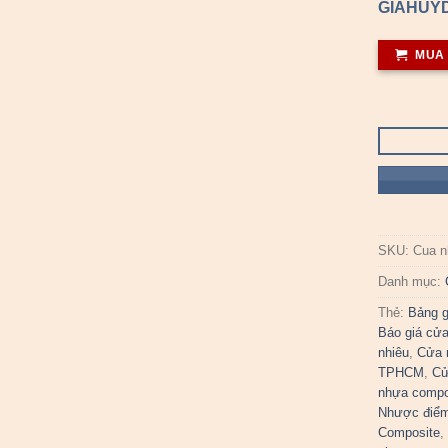
GIAHUYD
MUA
SKU:
Cua n
Danh mục:
Thẻ:
Bảng g
Báo giá cử
nhiêu
,
Cửa 
TPHCM
,
Cử
nhựa compo
Nhược điểm
Composite