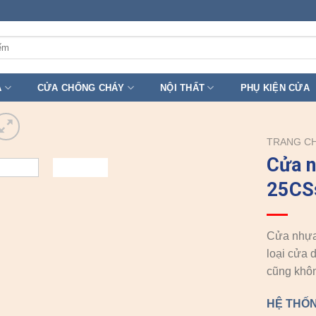
A
CỬA CHỐNG CHÁY
NỘI THẤT
PHỤ KIỆN CỬA
TRANG C
Cửa 
25CSs
Cửa nhựa 
loại cửa 
cũng khôn
HỆ THỐN