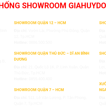
THỐNG SHOWROOM GIAHUYD
SHOWROOM QUẬN 12 – HCM
SH
Bình
Địa chỉ:
Vườn Lài, Phường Phú Đông, Quận
Địa
12, Tp.HCM
Quậ
Hotline:
0886.500.500
Hot
SHOWROOM QUẬN THỦ ĐỨC – DĨ AN BÌNH
SH
DƯƠNG
 B,
Địa
Địa chỉ:
21, Quốc Lộ 1K, P. Linh Xuân, Quận
Lợi
Thủ Đức, Tp.HCM
Hot
Hotline:
0855.400.400
XƯỞ
SHOWROOM QUẬN 7 – HCM
NGA
Địa chỉ:
511, Lê Văn Lương, P. Tân Phong,
Địa
Quận 7, Tp.HCM
Quậ