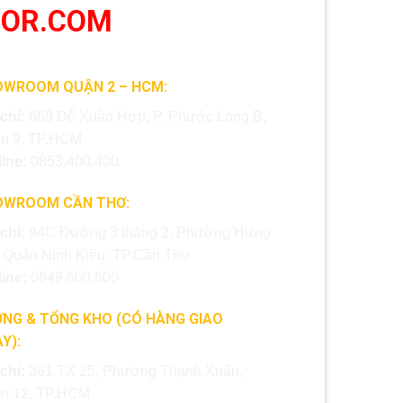
OOR.COM
OWROOM QUẬN 2 – HCM:
 chỉ:
669 Đỗ Xuân Hợp, P. Phước Long B,
n 9, TP.HCM
line:
0853.400.400
OWROOM CẦN THƠ:
 chỉ:
94C Đường 3 tháng 2, Phường Hưng
, Quận Ninh Kiều, TP.Cần Thơ
line:
0849.600.600
NG & TỔNG KHO (CÓ HÀNG GIAO
Y):
 chỉ:
361 TX 25, Phường Thạnh Xuân,
n 12, TP.HCM