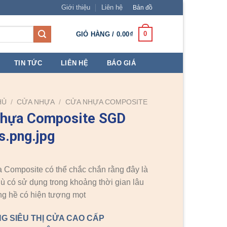
Giới thiệu
Liên hệ
Bản đồ
0
GIỎ HÀNG /
0.00
₫
TIN TỨC
LIÊN HỆ
BÁO GIÁ
HỦ
/
CỬA NHỰA
/
CỬA NHỰA COMPOSITE
nhựa Composite SGD
.png.jpg
Composite có thể chắc chắn rằng đây là
dù có sử dụng trong khoảng thời gian lâu
g hề có hiện tượng mọt
G SIÊU THỊ CỬA CAO CẤP