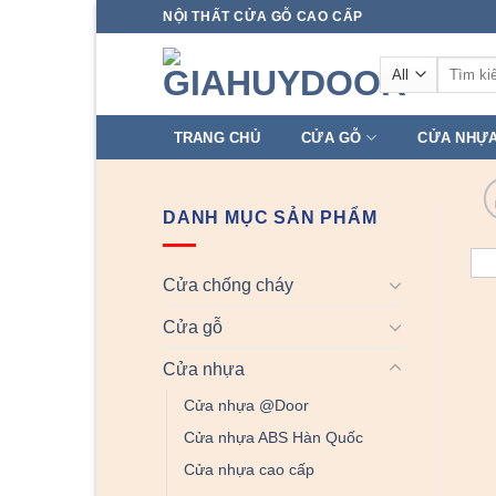
Skip
NỘI THẤT CỬA GỖ CAO CẤP
to
Tìm
content
kiếm:
TRANG CHỦ
CỬA GỖ
CỬA NHỰ
DANH MỤC SẢN PHẨM
Cửa chống cháy
Cửa gỗ
Cửa nhựa
Cửa nhựa @Door
Cửa nhựa ABS Hàn Quốc
Cửa nhựa cao cấp