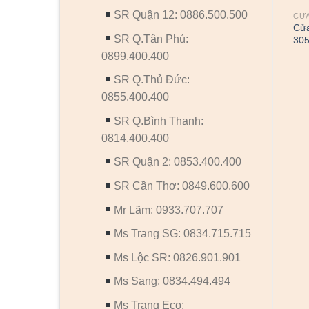
SR Quận 12: 0886.500.500
CỬA
Cửa
SR Q.Tân Phú:
30
0899.400.400
SR Q.Thủ Đức:
0855.400.400
SR Q.Bình Thạnh:
CỬA NHỰA COMPOSITE
CỬA NHỰA
-
Cửa nhựa Composite
CỬA NHỰA COMPOSITE
0814.400.400
KSD117-MT104
LX.146
SR Quận 2: 0853.400.400
SR Cần Thơ: 0849.600.600
Mr Lãm: 0933.707.707
Ms Trang SG: 0834.715.715
Ms Lộc SR: 0826.901.901
Ms Sang: 0834.494.494
Ms Trang Eco: