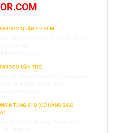
OOR.COM
OWROOM QUẬN 2 – HCM:
 chỉ:
669 Đỗ Xuân Hợp, P. Phước Long B,
n 9, TP.HCM
line:
0853.400.400
OWROOM CẦN THƠ:
 chỉ:
94C Đường 3 tháng 2, Phường Hưng
, Quận Ninh Kiều, TP.Cần Thơ
line:
0849.600.600
NG & TỔNG KHO (CÓ HÀNG GIAO
Y):
 chỉ:
361 TX 25, Phường Thạnh Xuân,
n 12, TP.HCM