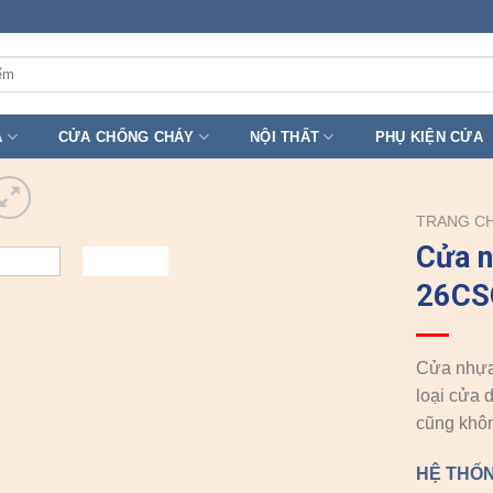
A
CỬA CHỐNG CHÁY
NỘI THẤT
PHỤ KIỆN CỬA
TRANG C
Cửa 
26CS
Cửa nhựa 
loại cửa 
cũng khôn
HỆ THỐN