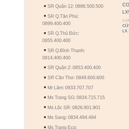
SR Quận 12: 0886.500.500
SR Q.Tân Phú:
CỬ
0899.400.400
CỬ
LX.
SR Q.Thủ Đức:
0855.400.400
SR Q.Bình Thạnh:
CỬA NHỰA COMPOSITE
CỬA NHỰA
Cửa nhựa Composite
CỬA NHỰA COMPOSITE
0814.400.400
KOS111-MQ808
LX.177-LX5
SR Quận 2: 0853.400.400
SR Cần Thơ: 0849.600.600
Mr Lãm: 0933.707.707
Ms Trang SG: 0834.715.715
Ms Lộc SR: 0826.901.901
Ms Sang: 0834.494.494
Ms Trang Eco: