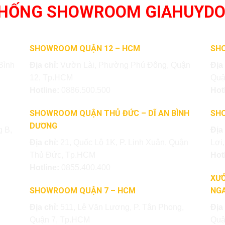
THỐNG SHOWROOM GIAHUYD
SHOWROOM QUẬN 12 – HCM
SH
Bình
Địa chỉ:
Vườn Lài, Phường Phú Đông, Quận
Địa
12, Tp.HCM
Quậ
Hotline:
0886.500.500
Hot
SHOWROOM QUẬN THỦ ĐỨC – DĨ AN BÌNH
SH
DƯƠNG
 B,
Địa
Địa chỉ:
21, Quốc Lộ 1K, P. Linh Xuân, Quận
Lợi
Thủ Đức, Tp.HCM
Hot
Hotline:
0855.400.400
XƯỞ
SHOWROOM QUẬN 7 – HCM
NGA
Địa chỉ:
511, Lê Văn Lương, P. Tân Phong,
Địa
Quận 7, Tp.HCM
Quậ