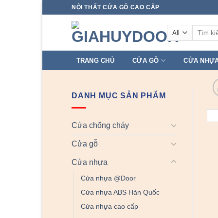
Skip
NỘI THẤT CỬA GỖ CAO CẤP
to
Tìm
content
kiếm:
TRANG CHỦ
CỬA GỖ
CỬA NHỰ
DANH MỤC SẢN PHẨM
Cửa chống cháy
Cửa gỗ
Cửa nhựa
Cửa nhựa @Door
Cửa nhựa ABS Hàn Quốc
Cửa nhựa cao cấp