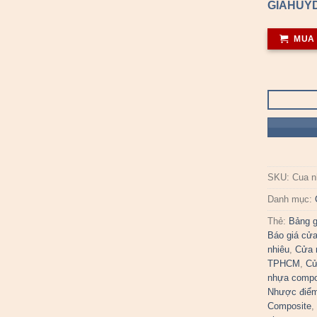
GIAHUYD
MUA
SKU:
Cua n
Danh mục:
Thẻ:
Bảng g
Báo giá cử
nhiêu
,
Cửa 
TPHCM
,
Cử
nhựa compo
Nhược điểm
Composite