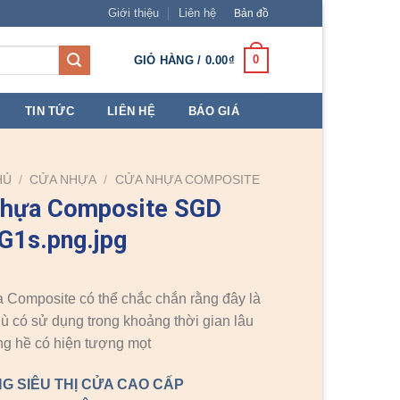
Giới thiệu
Liên hệ
Bản đồ
0
GIỎ HÀNG /
0.00
₫
TIN TỨC
LIÊN HỆ
BÁO GIÁ
HỦ
/
CỬA NHỰA
/
CỬA NHỰA COMPOSITE
nhựa Composite SGD
G1s.png.jpg
Composite có thể chắc chắn rằng đây là
dù có sử dụng trong khoảng thời gian lâu
g hề có hiện tượng mọt
G SIÊU THỊ CỬA CAO CẤP