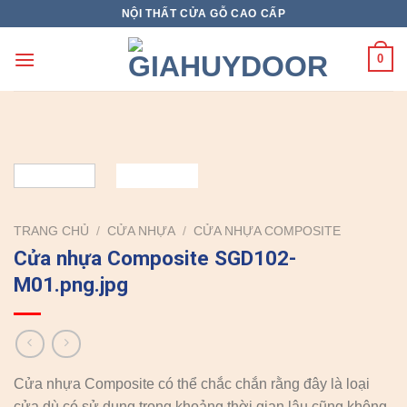
Skip
NỘI THẤT CỬA GỖ CAO CẤP
to
content
0
TRANG CHỦ
/
CỬA NHỰA
/
CỬA NHỰA COMPOSITE
Cửa nhựa Composite SGD102-
M01.png.jpg
Cửa nhựa Composite có thể chắc chắn rằng đây là loại
cửa dù có sử dụng trong khoảng thời gian lâu cũng không