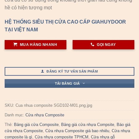
hề có hiện tượng mọt
HỆ THỐNG SIÊU THỊ CỬA CAO CẤP GIAHUYDOOR
TẠI VIỆT NAM
MUA HÀNG NHANH
GỌI NGAY
ĐĂNG KÝ TƯ VẤN SẢN PHẨM
TẢI BẢNG GIÁ
SKU:
Cua nhua composite SGD102-M01.png.jpg
Danh mục:
Cửa nhựa Composite
Thẻ:
Bảng giá cửa Composite
,
Bảng giá cửa nhựa Compsite
,
Báo giá
cửa nhựa Composite
,
Cửa nhựa Composite giá bao nhiêu
,
Cửa nhựa
composite là gì
,
Cửa nhựa composite TPHCM
,
Cửa nhựa gỗ