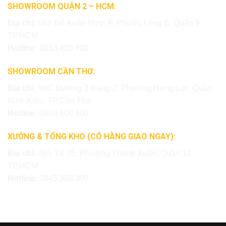
SHOWROOM QUẬN 2 – HCM:
Địa chỉ:
669 Đỗ Xuân Hợp, P. Phước Long B, Quận 9,
TP.HCM
Hotline:
0853.400.400
SHOWROOM CẦN THƠ:
Địa chỉ:
94C Đường 3 tháng 2, Phường Hưng Lợi, Quận
Ninh Kiều, TP.Cần Thơ
Hotline:
0849.600.600
XƯỞNG & TỔNG KHO (CÓ HÀNG GIAO NGAY):
Địa chỉ:
361 TX 25, Phường Thạnh Xuân, Quận 12,
TP.HCM
Hotline:
0845.308.308