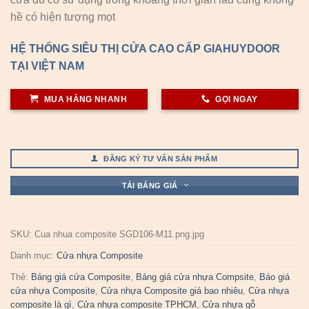
hề có hiện tượng mọt
HỆ THỐNG SIÊU THỊ CỬA CAO CẤP GIAHUYDOOR
TẠI VIỆT NAM
MUA HÀNG NHANH
GỌI NGAY
ĐĂNG KÝ TƯ VẤN SẢN PHẨM
TẢI BẢNG GIÁ
SKU:
Cua nhua composite SGD106-M11.png.jpg
Danh mục:
Cửa nhựa Composite
Thẻ:
Bảng giá cửa Composite
,
Bảng giá cửa nhựa Compsite
,
Báo giá
cửa nhựa Composite
,
Cửa nhựa Composite giá bao nhiêu
,
Cửa nhựa
composite là gì
,
Cửa nhựa composite TPHCM
,
Cửa nhựa gỗ