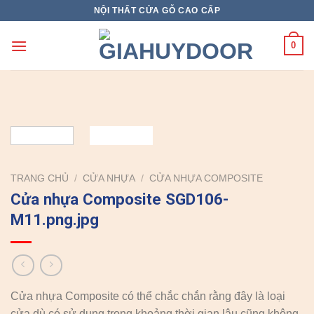
Skip
NỘI THẤT CỬA GỖ CAO CẤP
to
content
0
TRANG CHỦ
/
CỬA NHỰA
/
CỬA NHỰA COMPOSITE
Cửa nhựa Composite SGD106-
M11.png.jpg
Cửa nhựa Composite có thể chắc chắn rằng đây là loại
cửa dù có sử dụng trong khoảng thời gian lâu cũng không