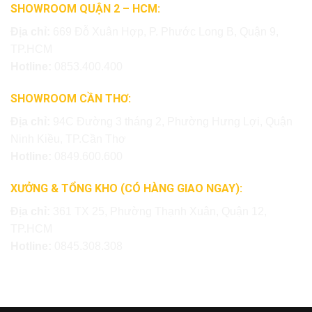
SHOWROOM QUẬN 2 – HCM:
Địa chỉ:
669 Đỗ Xuân Hợp, P. Phước Long B, Quận 9,
TP.HCM
Hotline:
0853.400.400
SHOWROOM CẦN THƠ:
Địa chỉ:
94C Đường 3 tháng 2, Phường Hưng Lợi, Quận
Ninh Kiều, TP.Cần Thơ
Hotline:
0849.600.600
XƯỞNG & TỔNG KHO (CÓ HÀNG GIAO NGAY):
Địa chỉ:
361 TX 25, Phường Thạnh Xuân, Quận 12,
TP.HCM
Hotline:
0845.308.308