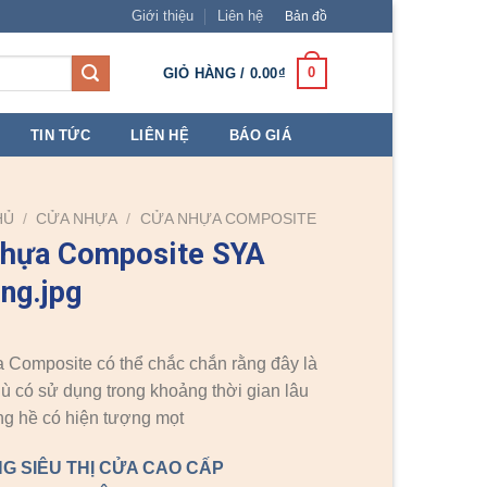
Giới thiệu
Liên hệ
Bản đồ
0
GIỎ HÀNG /
0.00
₫
TIN TỨC
LIÊN HỆ
BÁO GIÁ
HỦ
/
CỬA NHỰA
/
CỬA NHỰA COMPOSITE
nhựa Composite SYA
ng.jpg
Composite có thể chắc chắn rằng đây là
dù có sử dụng trong khoảng thời gian lâu
g hề có hiện tượng mọt
G SIÊU THỊ CỬA CAO CẤP