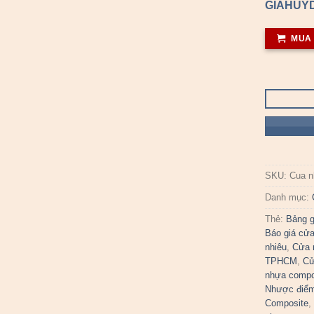
GIAHUYD
MUA
SKU:
Cua n
Danh mục:
Thẻ:
Bảng g
Báo giá cử
nhiêu
,
Cửa 
TPHCM
,
Cử
nhựa compo
Nhược điểm
Composite