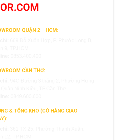
OOR.COM
OWROOM QUẬN 2 – HCM:
 chỉ:
669 Đỗ Xuân Hợp, P. Phước Long B,
n 9, TP.HCM
line:
0853.400.400
OWROOM CẦN THƠ:
 chỉ:
94C Đường 3 tháng 2, Phường Hưng
, Quận Ninh Kiều, TP.Cần Thơ
line:
0849.600.600
NG & TỔNG KHO (CÓ HÀNG GIAO
Y):
 chỉ:
361 TX 25, Phường Thạnh Xuân,
n 12, TP.HCM