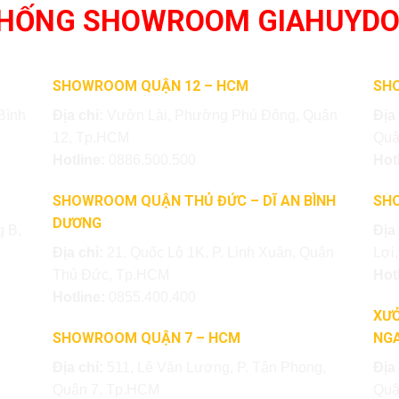
THỐNG SHOWROOM GIAHUYD
SHOWROOM QUẬN 12 – HCM
SH
Bình
Địa chỉ:
Vườn Lài, Phường Phú Đông, Quận
Địa
12, Tp.HCM
Quậ
Hotline:
0886.500.500
Hot
SHOWROOM QUẬN THỦ ĐỨC – DĨ AN BÌNH
SH
DƯƠNG
 B,
Địa
Địa chỉ:
21, Quốc Lộ 1K, P. Linh Xuân, Quận
Lợi
Thủ Đức, Tp.HCM
Hot
Hotline:
0855.400.400
XƯỞ
SHOWROOM QUẬN 7 – HCM
NGA
Địa chỉ:
511, Lê Văn Lương, P. Tân Phong,
Địa
Quận 7, Tp.HCM
Quậ