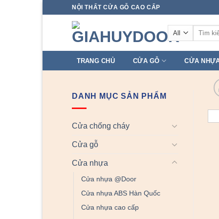
Skip
NỘI THẤT CỬA GỖ CAO CẤP
to
Tìm
content
kiếm:
TRANG CHỦ
CỬA GỖ
CỬA NHỰ
DANH MỤC SẢN PHẨM
Cửa chống cháy
Cửa gỗ
Cửa nhựa
Cửa nhựa @Door
Cửa nhựa ABS Hàn Quốc
Cửa nhựa cao cấp