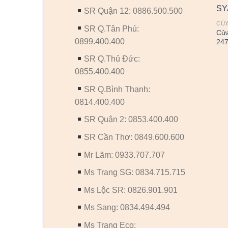
SR Quận 12: 0886.500.500
CỬA
SR Q.Tân Phú:
Cửa
0899.400.400
24
SR Q.Thủ Đức:
0855.400.400
SR Q.Bình Thạnh:
CỬA NHỰA
CỬA NHỰA COMPOSITE
CỬA NHỰA COMPOSITE
Cửa nhựa Composite SGD-
0814.400.400
LX.146
MB 1
SR Quận 2: 0853.400.400
SR Cần Thơ: 0849.600.600
Mr Lãm: 0933.707.707
Ms Trang SG: 0834.715.715
Ms Lộc SR: 0826.901.901
Ms Sang: 0834.494.494
Ms Trang Eco: