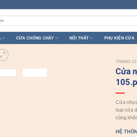
A
CỬA CHỐNG CHÁY
NỘI THẤT
PHỤ KIỆN CỬA
TRANG C
Cửa 
105.p
Cửa nhựa 
loại cửa 
cũng khôn
HỆ THỐN