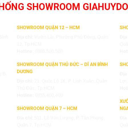
THỐNG SHOWROOM GIAHUYD
SHOWROOM QUẬN 12 – HCM
SH
Bình
Địa chỉ:
Vườn Lài, Phường Phú Đông, Quận
Địa
12, Tp.HCM
Quậ
Hotline:
0886.500.500
Hot
SHOWROOM QUẬN THỦ ĐỨC – DĨ AN BÌNH
SH
DƯƠNG
 B,
Địa
Địa chỉ:
21, Quốc Lộ 1K, P. Linh Xuân, Quận
Lợi
Thủ Đức, Tp.HCM
Hot
Hotline:
0855.400.400
XƯỞ
SHOWROOM QUẬN 7 – HCM
NGA
Địa chỉ:
511, Lê Văn Lương, P. Tân Phong,
Địa
Quận 7, Tp.HCM
Quậ