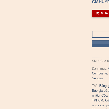
GIAHUYD
MUA
SKU:
Cua n
Danh mục:
Composite
Sungyu
Thẻ:
Bảng g
Báo giá cử
nhiêu
,
Cửa 
TPHCM
,
Cử
nhựa compo