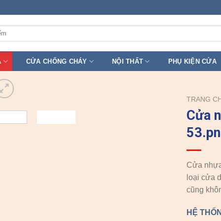
A
CỬA CHỐNG CHÁY
NỘI THẤT
PHỤ KIỆN CỬA
TRANG C
Cửa 
53.pn
Cửa nhựa 
loại cửa 
cũng khôn
HỆ THỐN