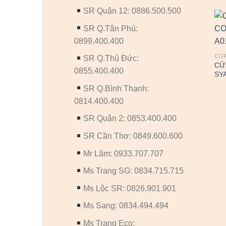
SR Quận 12: 0886.500.500
SR Q.Tân Phú:
0899.400.400
CỬ
SR Q.Thủ Đức:
CỬ
0855.400.400
SYA
SR Q.Bình Thạnh:
0814.400.400
CỬA NHỰA CAO CẤP
CỬA NHỰA
CỬA NHỰA COMPOSITE
Cửa nhựa cao cấp SYA-134
SR Quận 2: 0853.400.400
SYA.162-A01
SR Cần Thơ: 0849.600.600
Mr Lãm: 0933.707.707
Ms Trang SG: 0834.715.715
Ms Lộc SR: 0826.901.901
Ms Sang: 0834.494.494
Ms Trang Eco: