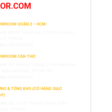
OOR.COM
OWROOM QUẬN 2 – HCM:
 chỉ:
669 Đỗ Xuân Hợp, P. Phước Long B,
n 9, TP.HCM
line:
0853.400.400
OWROOM CẦN THƠ:
 chỉ:
94C Đường 3 tháng 2, Phường Hưng
, Quận Ninh Kiều, TP.Cần Thơ
line:
0849.600.600
NG & TỔNG KHO (CÓ HÀNG GIAO
Y):
 chỉ:
361 TX 25, Phường Thạnh Xuân,
n 12, TP.HCM