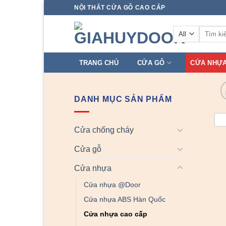
Skip
NỘI THẤT CỬA GỖ CAO CẤP
to
Tìm
content
kiếm:
TRANG CHỦ
CỬA GỖ
CỬA NHỰ
DANH MỤC SẢN PHẨM
Cửa chống cháy
Cửa gỗ
Cửa nhựa
Cửa nhựa @Door
Cửa nhựa ABS Hàn Quốc
Cửa nhựa cao cấp