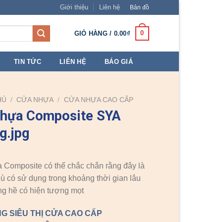
Giới thiệu
Liên hệ
Bản đồ
0
GIỎ HÀNG /
0.00
₫
TIN TỨC
LIÊN HỆ
BÁO GIÁ
HỦ
/
CỬA NHỰA
/
CỬA NHỰA CAO CẤP
nhựa Composite SYA
g.jpg
Composite có thể chắc chắn rằng đây là
dù có sử dụng trong khoảng thời gian lâu
g hề có hiện tượng mọt
G SIÊU THỊ CỬA CAO CẤP