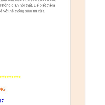
không gian nội thất. Để biết thêm
hệ với hệ thống siêu thị cửa
*********
NG
07