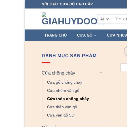
Skip
NỘI THẤT CỬA GỖ CAO CẤP
to
Tìm
content
kiếm:
TRANG CHỦ
CỬA GỖ
CỬA NHỰ
DANH MỤC SẢN PHẨM
Cửa chống cháy
Cửa gỗ chống cháy
Cửa nhôm vân gỗ
Cửa thép chống cháy
Cửa thép vân gỗ
Cửa vân gỗ 5D