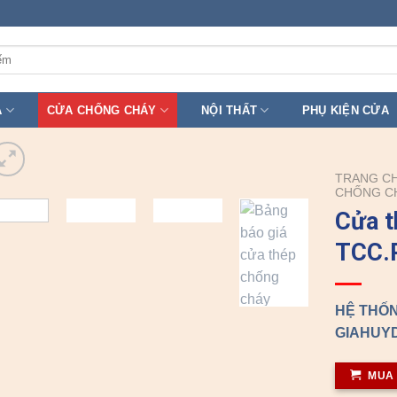
A
CỬA CHỐNG CHÁY
NỘI THẤT
PHỤ KIỆN CỬA
TRANG C
CHỐNG C
Cửa t
TCC.
HỆ THỐN
GIAHUYD
MUA