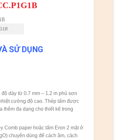
TCC.P1G1B
1G1B
VÀ SỬ DỤNG
 độ dày từ 0.7 mm – 1.2 m phủ sơn
c nhiệt cường độ cao. Thép tấm được
thêm đa dạng cho thiết kế trong
oney Comb paper hoặc tấm Eron 2 mặt ở
MgO) chuyên dùng để cách âm, cách