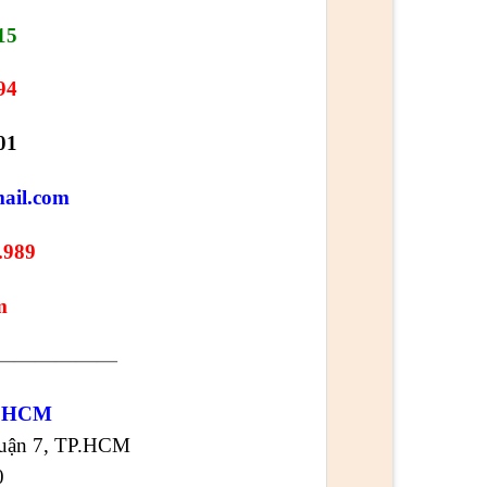
15
94
01
ail.com
.989
m
——————
 HCM
Quận 7, TP.HCM
0