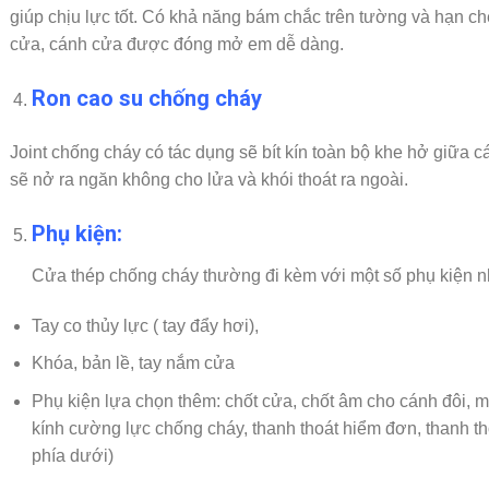
giúp chịu lực tốt. Có khả năng bám chắc trên tường và hạn chế
cửa, cánh cửa được đóng mở em dễ dàng.
Ron cao su chống cháy
Joint chống cháy có tác dụng sẽ bít kín toàn bộ khe hở giữa c
sẽ nở ra ngăn không cho lửa và khói thoát ra ngoài.
Phụ kiện:
Cửa thép chống cháy thường đi kèm với một số phụ kiện n
Tay co thủy lực ( tay đẩy hơi),
Khóa, bản lề, tay nắm cửa
Phụ kiện lựa chọn thêm: chốt cửa, chốt âm cho cánh đôi, m
kính cường lực chống cháy, thanh thoát hiểm đơn, thanh th
phía dưới)