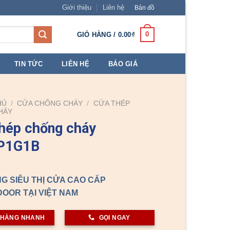
Giới thiệu
Liên hệ
Bản đồ
0
GIỎ HÀNG /
0.00
₫
TIN TỨC
LIÊN HỆ
BÁO GIÁ
HỦ
/
CỬA CHỐNG CHÁY
/
CỬA THÉP
HÁY
hép chống cháy
P1G1B
G SIÊU THỊ CỬA CAO CẤP
OOR TẠI VIỆT NAM
 HÀNG NHANH
GỌI NGAY