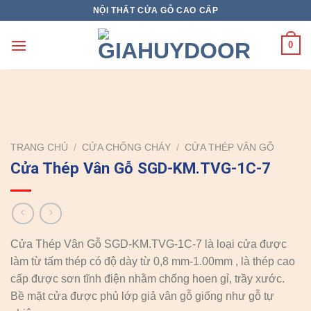
Skip
NỘI THẤT CỬA GỖ CAO CẤP
to
content
0
TRANG CHỦ
/
CỬA CHỐNG CHÁY
/
CỬA THÉP VÂN GỖ
Cửa Thép Vân Gỗ SGD-KM.TVG-1C-7
Cửa Thép Vân Gỗ SGD-KM.TVG-1C-7 là loại cửa được
làm từ tấm thép có độ dày từ 0,8 mm-1.00mm , là thép cao
cấp được sơn tĩnh điện nhằm chống hoen gỉ, trầy xước.
Bề mặt cửa được phủ lớp giả vân gỗ giống như gỗ tự