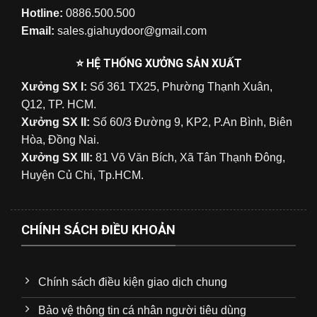
Hotline:
0886.500.500
Email:
sales.giahuydoor@gmail.com
⭐ HỆ THỐNG XƯỞNG SẢN XUẤT
Xưởng SX I:
Số 361 TX25, Phường Thạnh Xuân,
Q12, TP. HCM.
Xưởng SX II:
Số 60/3 Đường 9, KP2, P.An Bình, Biên
Hòa, Đồng Nai.
Xưởng SX III:
81 Võ Văn Bích, Xã Tân Thạnh Đông,
Huyện Củ Chi, Tp.HCM.
CHÍNH SÁCH ĐIỀU KHOẢN
Chính sách điều kiện giao dịch chung
Bảo vệ thông tin cá nhân người tiêu dùng