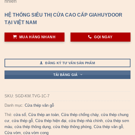
nhiên
HỆ THỐNG SIÊU THỊ CỬA CAO CẤP GIAHUYDOOR
TẠI VIỆT NAM
MUA HÀNG NHANH
GỌI NGAY
ĐĂNG KÝ TƯ VẤN SẢN PHẨM
TẢI BẢNG GIÁ
SKU:
SGD-KM.TVG-1C-7
Danh mục:
Cửa thép vân gỗ
Thẻ:
cửa sổ
,
Cửa thép an toàn
,
Cửa thép chống cháy
,
cửa thép chung
cư
,
cửa thép gỗ
,
Cửa thép hiện đại
,
cửa thép nhà chính
,
cửa thép sơn
màu
,
cửa thép thông dụng
,
cửa thép thông phòng
,
Cửa thép vân gỗ
,
Cửa vòm
,
cửa vòm cong