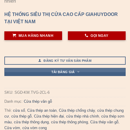
nhiên
HỆ THỐNG SIÊU THỊ CỬA CAO CẤP GIAHUYDOOR
TẠI VIỆT NAM
MUA HÀNG NHANH
GỌI NGAY
ĐĂNG KÝ TƯ VẤN SẢN PHẨM
TẢI BẢNG GIÁ
SKU:
SGD-KM.TVG-2CL-6
Danh mục:
Cửa thép vân gỗ
Thẻ:
cửa sổ
,
Cửa thép an toàn
,
Cửa thép chống cháy
,
cửa thép chung
cư
,
cửa thép gỗ
,
Cửa thép hiện đại
,
cửa thép nhà chính
,
cửa thép sơn
màu
,
cửa thép thông dụng
,
cửa thép thông phòng
,
Cửa thép vân gỗ
,
Cửa vòm
,
cửa vòm cong