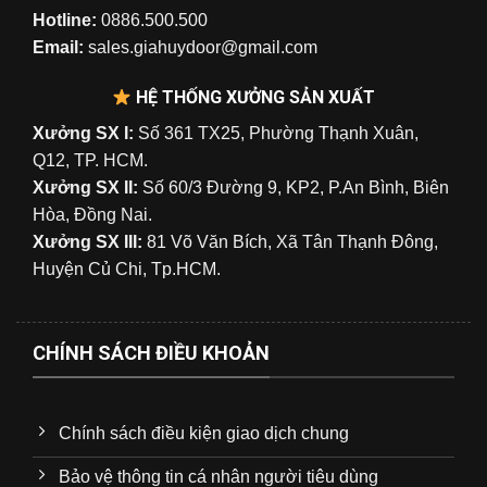
Hotline:
0886.500.500
Email:
sales.giahuydoor@gmail.com
HỆ THỐNG XƯỞNG SẢN XUẤT
Xưởng SX I:
Số 361 TX25, Phường Thạnh Xuân,
Q12, TP. HCM.
Xưởng SX II:
Số 60/3 Đường 9, KP2, P.An Bình, Biên
Hòa, Đồng Nai.
Xưởng SX III:
81 Võ Văn Bích, Xã Tân Thạnh Đông,
Huyện Củ Chi, Tp.HCM.
CHÍNH SÁCH ĐIỀU KHOẢN
Chính sách điều kiện giao dịch chung
Bảo vệ thông tin cá nhân người tiêu dùng