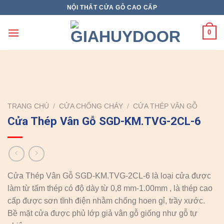
Skip
NỘI THẤT CỬA GỖ CAO CẤP
to
content
0
TRANG CHỦ
/
CỬA CHỐNG CHÁY
/
CỬA THÉP VÂN GỖ
Cửa Thép Vân Gỗ SGD-KM.TVG-2CL-6
Cửa Thép Vân Gỗ SGD-KM.TVG-2CL-6 là loại cửa được
làm từ tấm thép có độ dày từ 0,8 mm-1.00mm , là thép cao
cấp được sơn tĩnh điện nhằm chống hoen gỉ, trầy xước.
Bề mặt cửa được phủ lớp giả vân gỗ giống như gỗ tự