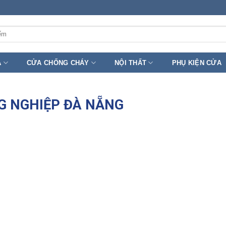
A
CỬA CHỐNG CHÁY
NỘI THẤT
PHỤ KIỆN CỬA
G NGHIỆP ĐÀ NẴNG