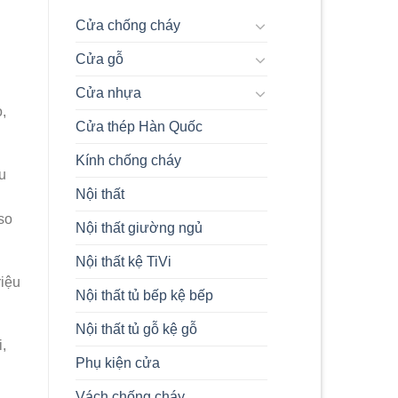
Composite
Và
Cửa chống cháy
Composite
Ép
Cửa gỗ
Tấm
Chi
Tiết
Cửa nhựa
Nhất
,
2024
Cửa thép Hàn Quốc
Kính chống cháy
u
Nội thất
so
Nội thất giường ngủ
Nội thất kệ TiVi
riệu
Nội thất tủ bếp kệ bếp
Nội thất tủ gỗ kệ gỗ
,
Phụ kiện cửa
Vách chống cháy