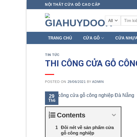
Skip
NỘI THẤT CỬA GỖ CAO CẤP
to
Tìm
content
kiếm:
TRANG CHỦ
CỬA GỖ
CỬA NHỰ
TIN TỨC
THI CÔNG CỬA GỖ CÔN
POSTED ON
29/06/2021
BY
ADMIN
29
Th6
Contents
Đôi nét về sản phẩm cửa
gỗ công nghiệp