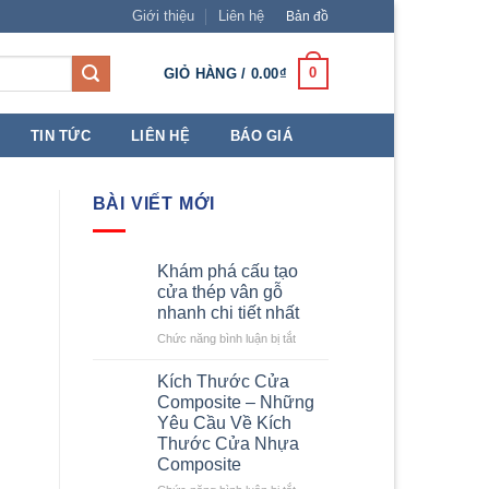
Giới thiệu
Liên hệ
Bản đồ
0
GIỎ HÀNG /
0.00
₫
TIN TỨC
LIÊN HỆ
BÁO GIÁ
BÀI VIẾT MỚI
Khám phá cấu tạo
cửa thép vân gỗ
nhanh chi tiết nhất
ở
Chức năng bình luận bị tắt
Khám
phá
Kích Thước Cửa
cấu
Composite – Những
tạo
Yêu Cầu Về Kích
cửa
Thước Cửa Nhựa
thép
Composite
vân
gỗ
ở