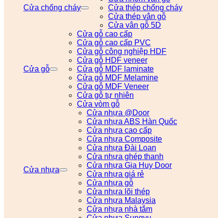
Cửa chống cháy
Cửa thép chống cháy
Cửa thép vân gỗ
Cửa vân gỗ 5D
Cửa gỗ cao cấp
Cửa gỗ cao cấp PVC
Cửa gỗ công nghiệp HDF
Cửa gỗ HDF veneer
Cửa gỗ
Cửa gỗ MDF laminate
Cửa gỗ MDF Melamine
Cửa gỗ MDF Veneer
Cửa gỗ tự nhiên
Cửa vòm gỗ
Cửa nhựa @Door
Cửa nhựa ABS Hàn Quốc
Cửa nhựa cao cấp
Cửa nhựa Composite
Cửa nhựa Đài Loan
Cửa nhựa ghép thanh
Cửa nhựa Gia Huy Door
Cửa nhựa
Cửa nhựa giá rẻ
Cửa nhựa gỗ
Cửa nhựa lõi thép
Cửa nhựa Malaysia
Cửa nhựa nhà tắm
Cửa nhựa Sungyu