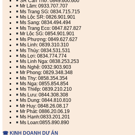
SR Cần Thơ: 0849.600.600
Mr Lãm: 0933.707.707
Ms Trang SG: 0834.715.715
Ms Lộc SR: 0826.901.901
Ms Sang: 0834.494.494
Ms Trang Eco: 0847.827.827
Mr Lộc SG: 0854.901.901
Ms Phượng: 0849.627.627
Ms Linh: 0839.310.310
Ms Thúy: 0834.531.531
Ms Lợi: 0834.774.774
Ms Linh Nga: 0838.253.253
Ms Nghệ: 0932.903.903
Mr Phong: 0829.348.348
Ms Thy: 0858.354.354
Ms Nga: 0855.854.854
Ms Thiếp: 0839.210.210
Ms Lưu: 0844.308.308
Ms Dung: 0844.810.810
Mr Huy: 0848.26.08.17
Mr Phát: 0886.20.06.19
Ms Hạnh:0833.201.201
Ms Loan:0855.890.890
☎ KINH DOANH DỰ ÁN