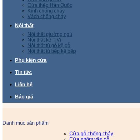
Cửa thép Hàn Quốc
Kính chống cháy
Vách chống cháy
Nội thất
Nội thất giường ngủ
Nội thất kệ TiVi
Nội thất tủ gỗ kệ gỗ
Nội thất tủ bếp kệ bếp
Phụ kiện cửa
Tin tức
Liên hệ
Báo giá
Danh mục sản phẩm
Cửa gỗ chống cháy
Cửa nhôm vân gỗ