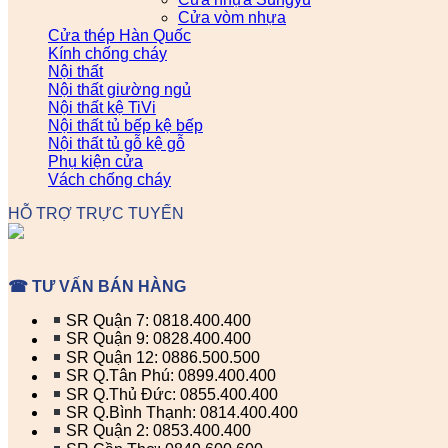
Cửa vòm nhựa
Cửa thép Hàn Quốc
Kính chống cháy
Nội thất
Nội thất giường ngủ
Nội thất kệ TiVi
Nội thất tủ bếp kệ bếp
Nội thất tủ gỗ kệ gỗ
Phụ kiện cửa
Vách chống cháy
HỖ TRỢ TRỰC TUYẾN
☎ TƯ VẤN BÁN HÀNG
SR Quận 7: 0818.400.400
SR Quận 9: 0828.400.400
SR Quận 12: 0886.500.500
SR Q.Tân Phú: 0899.400.400
SR Q.Thủ Đức: 0855.400.400
SR Q.Bình Thạnh: 0814.400.400
SR Quận 2: 0853.400.400