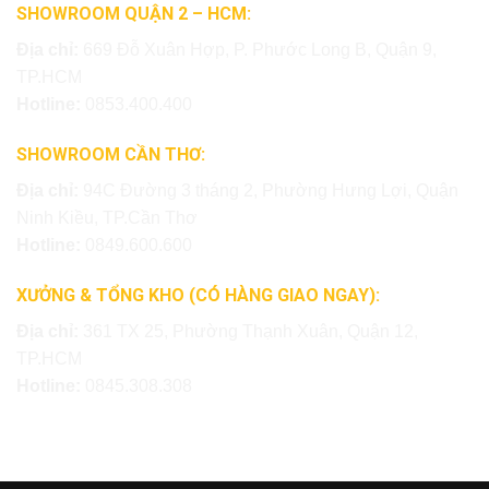
SHOWROOM QUẬN 2 – HCM:
Địa chỉ:
669 Đỗ Xuân Hợp, P. Phước Long B, Quận 9,
TP.HCM
Hotline:
0853.400.400
SHOWROOM CẦN THƠ:
Địa chỉ:
94C Đường 3 tháng 2, Phường Hưng Lợi, Quận
Ninh Kiều, TP.Cần Thơ
Hotline:
0849.600.600
XƯỞNG & TỔNG KHO (CÓ HÀNG GIAO NGAY):
Địa chỉ:
361 TX 25, Phường Thạnh Xuân, Quận 12,
TP.HCM
Hotline:
0845.308.308