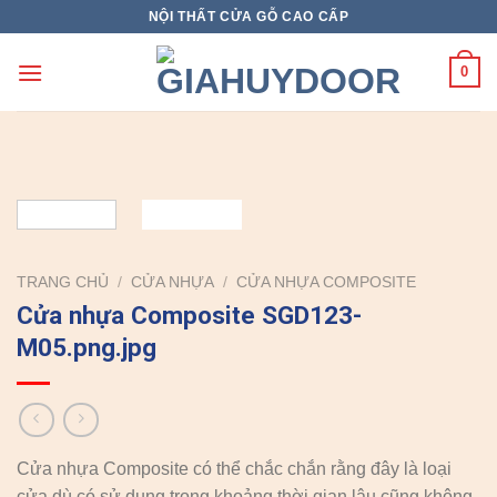
Skip
NỘI THẤT CỬA GỖ CAO CẤP
to
content
0
TRANG CHỦ
/
CỬA NHỰA
/
CỬA NHỰA COMPOSITE
Cửa nhựa Composite SGD123-
M05.png.jpg
Cửa nhựa Composite có thể chắc chắn rằng đây là loại
cửa dù có sử dụng trong khoảng thời gian lâu cũng không