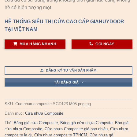
hề có hiện tượng mọt
HỆ THỐNG SIÊU THỊ CỬA CAO CẤP GIAHUYDOOR
TẠI VIỆT NAM
MUA HÀNG NHANH
GỌI NGAY
ĐĂNG KÝ TƯ VẤN SẢN PHẨM
TẢI BẢNG GIÁ
SKU:
Cua nhua composite SGD123-M05.png.jpg
Danh mục:
Cửa nhựa Composite
Thẻ:
Bảng giá cửa Composite
,
Bảng giá cửa nhựa Compsite
,
Báo giá
cửa nhựa Composite
,
Cửa nhựa Composite giá bao nhiêu
,
Cửa nhựa
composite là gì
,
Cửa nhựa composite TPHCM
,
Cửa nhựa gỗ