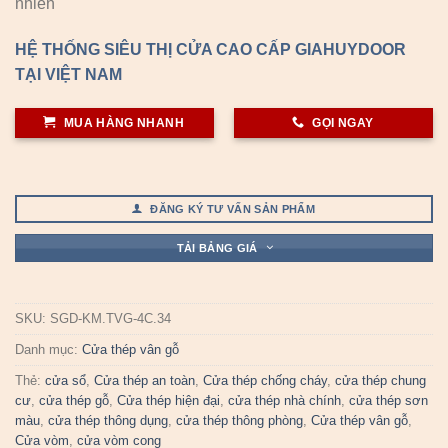
nhiên
HỆ THỐNG SIÊU THỊ CỬA CAO CẤP GIAHUYDOOR
TẠI VIỆT NAM
MUA HÀNG NHANH
GỌI NGAY
ĐĂNG KÝ TƯ VẤN SẢN PHẨM
TẢI BẢNG GIÁ
SKU:
SGD-KM.TVG-4C.34
Danh mục:
Cửa thép vân gỗ
Thẻ:
cửa sổ
,
Cửa thép an toàn
,
Cửa thép chống cháy
,
cửa thép chung
cư
,
cửa thép gỗ
,
Cửa thép hiện đại
,
cửa thép nhà chính
,
cửa thép sơn
màu
,
cửa thép thông dụng
,
cửa thép thông phòng
,
Cửa thép vân gỗ
,
Cửa vòm
,
cửa vòm cong