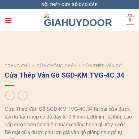
Skip
NỘI THẤT CỬA GỖ CAO CẤP
to
content
0
TRANG CHỦ
/
CỬA CHỐNG CHÁY
/
CỬA THÉP VÂN GỖ
Cửa Thép Vân Gỗ SGD-KM.TVG-4C.34
Cửa Thép Vân Gỗ SGD-KM.TVG-4C.34 là loại cửa được
làm từ tấm thép có độ dày từ 0,8 mm-1.00mm , là thép cao
cấp được sơn tĩnh điện nhằm chống hoen gỉ, trầy xước.
Bề mặt cửa được phủ lớp giả vân gỗ giống như gỗ tự