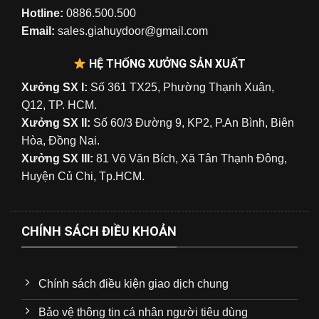
Hotline:
0886.500.500
Email:
sales.giahuydoor@gmail.com
HỆ THỐNG XƯỞNG SẢN XUẤT
Xưởng SX I:
Số 361 TX25, Phường Thạnh Xuân,
Q12, TP. HCM.
Xưởng SX II:
Số 60/3 Đường 9, KP2, P.An Bình, Biên
Hòa, Đồng Nai.
Xưởng SX III:
81 Võ Văn Bích, Xã Tân Thạnh Đông,
Huyện Củ Chi, Tp.HCM.
CHÍNH SÁCH ĐIỀU KHOẢN
Chính sách điều kiện giao dịch chung
Bảo vệ thông tin cá nhân người tiêu dùng