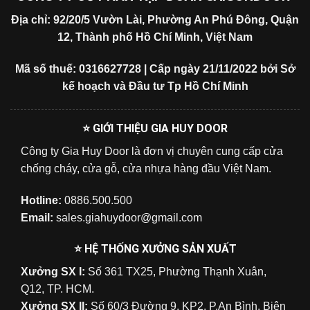
Địa chỉ: 92/20/5 Vườn Lài, Phường An Phú Đông, Quận
12, Thành phố Hồ Chí Minh, Việt Nam
Mã số thuế: 0316627728 | Cấp ngày 21/11/2022 bởi Sở
kế hoạch và Đầu tư Tp Hồ Chí Minh
⭐ GIỚI THIỆU GIA HUY DOOR
Công ty Gia Huy Door là đơn vị chuyên cung cấp cửa
chống cháy, cửa gỗ, cửa nhựa hàng đầu Việt Nam.
Hotline:
0886.500.500
Email:
sales.giahuydoor@gmail.com
⭐ HỆ THỐNG XƯỞNG SẢN XUẤT
Xưởng SX I:
Số 361 TX25, Phường Thạnh Xuân,
Q12, TP. HCM.
Xưởng SX II:
Số 60/3 Đường 9, KP2, P.An Bình, Biên