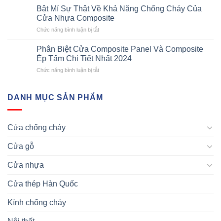
Nhựa
Yêu
Bật Mí Sự Thật Về Khả Năng Chống Cháy Của
nhất
Composite
Cầu
Cửa Nhựa Composite
Thế
Về
ở
Chức năng bình luận bị tắt
Hệ
Kích
Bật
2
Thước
Mí
Là
Phân Biệt Cửa Composite Panel Và Composite
Cửa
Sự
Gì?
Ép Tấm Chi Tiết Nhất 2024
Nhựa
Thật
Những
Composite
ở
Chức năng bình luận bị tắt
Về
Điều
Phân
Khả
Cần
Biệt
Năng
Nắm
Cửa
DANH MỤC SẢN PHẨM
Chống
Rõ
Composite
Cháy
Panel
Của
Và
Cửa
Cửa chống cháy
Composite
Nhựa
Ép
Composite
Cửa gỗ
Tấm
Chi
Tiết
Cửa nhựa
Nhất
2024
Cửa thép Hàn Quốc
Kính chống cháy