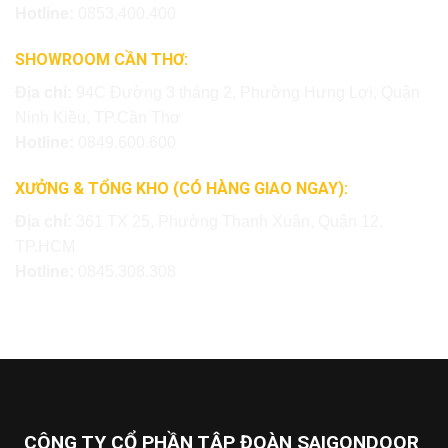
Hotline:
0853.400.400
SHOWROOM CẦN THƠ:
Địa chỉ:
94C Đường 3 tháng 2, Phường Hưng Lợi, Quận
Ninh Kiều, TP.Cần Thơ
Hotline:
0849.600.600
XƯỞNG & TỔNG KHO (CÓ HÀNG GIAO NGAY):
Địa chỉ:
361 TX 25, Phường Thạnh Xuân, Quận 12,
TP.HCM
Hotline:
0845.308.308
CÔNG TY CỔ PHẦN TẬP ĐOÀN SAIGONDOOR