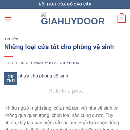
Skip
NỘI THẤT CỬA GỖ CAO CẤP
to
content
0
TIN TỨC
Những loại cửa tốt cho phòng vệ sinh
POSTED ON
20/11/2020
BY
BTVGIAHUYDOOR
20
Th11
Rate this post
Nhiều người nghĩ rằng, cửa nhà tắm với nhà vệ sinh thì
không quá quan trọng, chọn loại nào cũng được. Tuy
nhiên, đây là quan niệm rất sai lầm. Phải lựa chọn đúng
phong cách, thiết kế để ngôi nhà trở nên đẹp từ trong ra