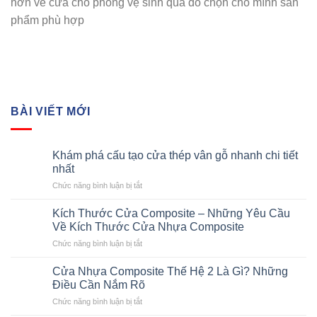
hơn về cửa cho phòng vệ sinh qua đó chọn cho mình sản
phẩm phù hợp
BÀI VIẾT MỚI
Khám phá cấu tạo cửa thép vân gỗ nhanh chi tiết
nhất
ở
Chức năng bình luận bị tắt
Khám
phá
Kích Thước Cửa Composite – Những Yêu Cầu
cấu
Về Kích Thước Cửa Nhựa Composite
tạo
ở
Chức năng bình luận bị tắt
cửa
Kích
thép
Thước
vân
Cửa Nhựa Composite Thế Hệ 2 Là Gì? Những
Cửa
gỗ
Điều Cần Nắm Rõ
Composite
nhanh
ở
Chức năng bình luận bị tắt
–
chi
Cửa
Những
tiết