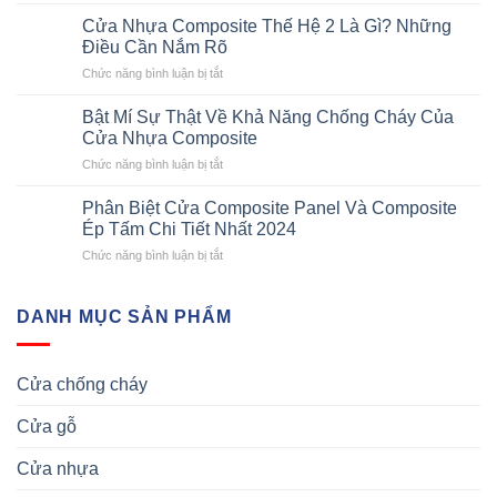
Kích
thép
Thước
vân
Cửa Nhựa Composite Thế Hệ 2 Là Gì? Những
Cửa
gỗ
Điều Cần Nắm Rõ
Composite
nhanh
ở
Chức năng bình luận bị tắt
–
chi
Cửa
Những
tiết
Nhựa
Yêu
Bật Mí Sự Thật Về Khả Năng Chống Cháy Của
nhất
Composite
Cầu
Cửa Nhựa Composite
Thế
Về
ở
Chức năng bình luận bị tắt
Hệ
Kích
Bật
2
Thước
Mí
Là
Phân Biệt Cửa Composite Panel Và Composite
Cửa
Sự
Gì?
Ép Tấm Chi Tiết Nhất 2024
Nhựa
Thật
Những
Composite
ở
Chức năng bình luận bị tắt
Về
Điều
Phân
Khả
Cần
Biệt
Năng
Nắm
Cửa
DANH MỤC SẢN PHẨM
Chống
Rõ
Composite
Cháy
Panel
Của
Và
Cửa
Cửa chống cháy
Composite
Nhựa
Ép
Composite
Cửa gỗ
Tấm
Chi
Tiết
Cửa nhựa
Nhất