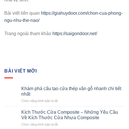
Bài viết liên quan
https://giahuydoor.com/chon-cua-phong-
ngu-nhu-the-nao/
Trang ngoài tham khảo
https://saigondoor.net/
BÀI VIẾT MỚI
Khám phá cấu tạo cửa thép vân gỗ nhanh chi tiết
nhất
ở
Chức năng bình luận bị tắt
Khám
phá
Kích Thước Cửa Composite – Những Yêu Cầu
cấu
Về Kích Thước Cửa Nhựa Composite
tạo
ở
Chức năng bình luận bị tắt
cửa