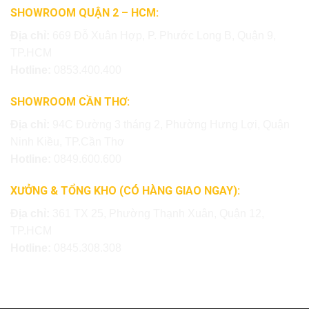
SHOWROOM QUẬN 2 – HCM:
Địa chỉ:
669 Đỗ Xuân Hợp, P. Phước Long B, Quận 9,
TP.HCM
Hotline:
0853.400.400
SHOWROOM CẦN THƠ:
Địa chỉ:
94C Đường 3 tháng 2, Phường Hưng Lợi, Quận
Ninh Kiều, TP.Cần Thơ
Hotline:
0849.600.600
XƯỞNG & TỔNG KHO (CÓ HÀNG GIAO NGAY):
Địa chỉ:
361 TX 25, Phường Thạnh Xuân, Quận 12,
TP.HCM
Hotline:
0845.308.308