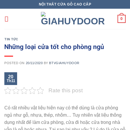
Skip
NỘI THẤT CỬA GỖ CAO CẤP
to
content
0
TIN TỨC
Những loại cửa tốt cho phòng ngủ
POSTED ON
20/11/2020
BY
BTVGIAHUYDOOR
20
Th11
Rate this post
Có rất nhiều vật liệu hiện nay có thể dùng là cửa phòng
ngủ như gỗ, nhựa, thép, nhôm… Tuy nhiên vật liệu thông
dụng nhất để làm cửa phòng, cửa đi hoặc cửa trong nhà
vẫn là gỗ hoặc nhựa. Tại sao lại như vậy ? Lý do là cửa gỗ