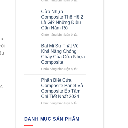
Chức năng bình luận bị tắt
nhanh
Kích
chi
Thước
Cửa Nhựa
tiết
Cửa
Composite Thế Hệ 2
nhất
Composite
Là Gì? Những Điều
–
Cần Nắm Rõ
Những
Yêu
ở
Chức năng bình luận bị tắt
ầu
Cầu
Cửa
Về
Nhựa
Bật Mí Sự Thật Về
ười
Kích
Composite
Khả Năng Chống
ều
Thước
Thế
Cháy Của Cửa Nhựa
Cửa
Hệ
Composite
Nhựa
2
Composite
Là
ở
Chức năng bình luận bị tắt
Gì?
Bật
Những
Mí
Phân Biệt Cửa
Điều
Sự
Composite Panel Và
ợc
Cần
Thật
Composite Ép Tấm
Nắm
Về
Chi Tiết Nhất 2024
Rõ
Khả
Năng
ở
Chức năng bình luận bị tắt
Chống
Phân
Cháy
Biệt
Của
Cửa
DANH MỤC SẢN PHẨM
Cửa
Composite
Nhựa
Panel