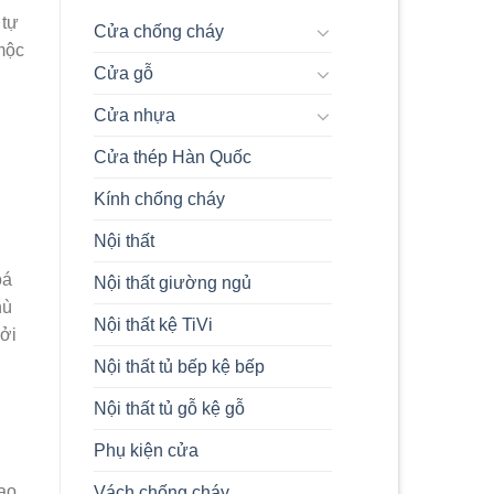
Composite
Và
 tự
Cửa chống cháy
Composite
 mộc
Ép
Cửa gỗ
Tấm
Chi
Tiết
Cửa nhựa
Nhất
2024
Cửa thép Hàn Quốc
Kính chống cháy
Nội thất
oá
Nội thất giường ngủ
hù
Nội thất kệ TiVi
Bởi
Nội thất tủ bếp kệ bếp
Nội thất tủ gỗ kệ gỗ
Phụ kiện cửa
tạo
Vách chống cháy