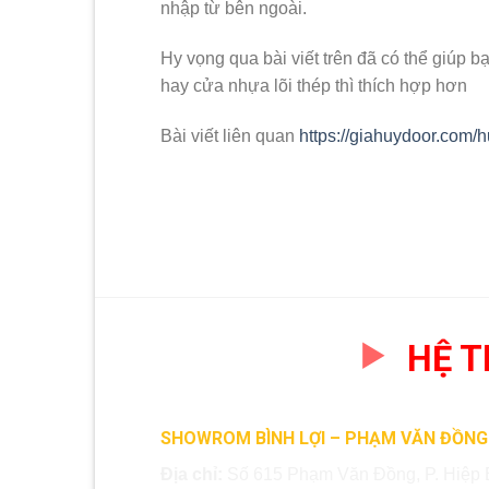
nhập từ bên ngoài.
Hy vọng qua bài viết trên đã có thể giúp b
hay cửa nhựa lõi thép thì thích hợp hơn
Bài viết liên quan
https://giahuydoor.com
HỆ 
SHOWROM BÌNH LỢI – PHẠM VĂN ĐỒNG
Địa chỉ:
Số 615 Phạm Văn Đồng, P. Hiệp 