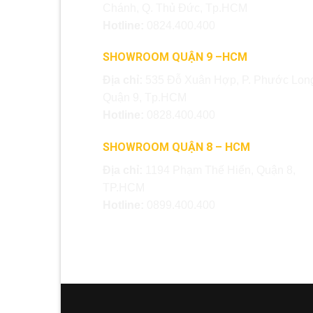
Chánh, Q. Thủ Đức, Tp.HCM
Hotline:
0824.400.400
SHOWROOM QUẬN 9 –HCM
Địa chỉ:
535 Đỗ Xuân Hợp, P. Phước Long
Quận 9, Tp.HCM
Hotline:
0828.400.400
SHOWROOM QUẬN 8 – HCM
Địa chỉ:
1194 Phạm Thế Hiển, Quận 8,
TP.HCM
Hotline:
0899.400.400