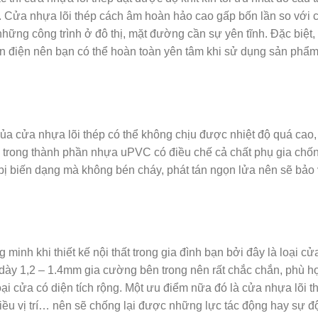
u. Cửa nhựa lõi thép cách âm hoàn hảo cao gấp bốn lần so với 
những công trình ở đô thị, mặt đường cần sự yên tĩnh. Đặc biệt,
n điện nên bạn có thể hoàn toàn yên tâm khi sử dụng sản phẩ
của cửa nhựa lõi thép có thể không chịu được nhiệt độ quá cao,
 trong thành phần nhựa uPVC có điều chế cả chất phụ gia chố
ỉ bị biến dạng mà không bén cháy, phát tán ngọn lửa nên sẽ bảo
minh khi thiết kế nội thất trong gia đình bạn bởi đây là loại cử
 dày 1,2 – 1.4mm gia cường bên trong nên rất chắc chắn, phù h
ại cửa có diện tích rộng. Một ưu điểm nữa đó là cửa nhựa lõi t
hiều vị trí… nên sẽ chống lại được những lực tác động hay sự đ