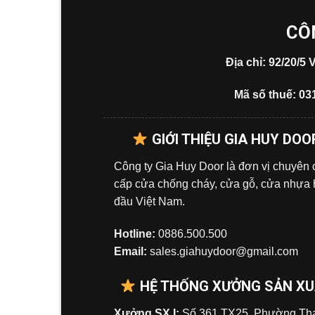
CÔ
Địa chỉ: 92/20/
Mã số thuế: 03
GIỚI THIỆU GIA HUY DOO
Công ty Gia Huy Door là đơn vị chuyên
cấp cửa chống cháy, cửa gỗ, cửa nhựa
đầu Việt Nam.
Hotline:
0886.500.500
Email:
sales.giahuydoor@gmail.com
HỆ THỐNG XƯỞNG SẢN X
Xưởng SX I:
Số 361 TX25, Phường Tha