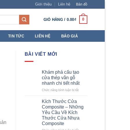
Giới thiệu
Liên hệ
Bản đồ
0
GIỎ HÀNG /
0.00
₫
TIN TỨC
LIÊN HỆ
BÁO GIÁ
BÀI VIẾT MỚI
Khám phá cấu tạo
cửa thép vân gỗ
nhanh chi tiết nhất
ở
Chức năng bình luận bị tắt
Khám
phá
Kích Thước Cửa
cấu
Composite – Những
tạo
Yêu Cầu Về Kích
cửa
Thước Cửa Nhựa
thép
sản
Composite
vân
gỗ
ở