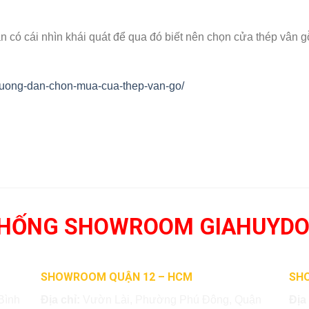
ạn có cái nhìn khái quát để qua đó biết nên chọn cửa thép vân g
/huong-dan-chon-mua-cua-thep-van-go/
THỐNG SHOWROOM GIAHUYD
SHOWROOM QUẬN 12 – HCM
SH
Bình
Địa chỉ:
Vườn Lài, Phường Phú Đông, Quận
Địa