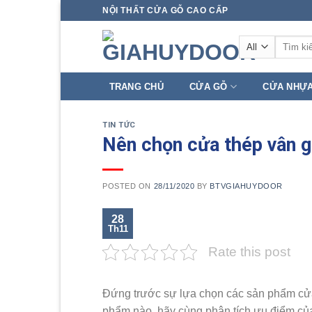
Skip
NỘI THẤT CỬA GỖ CAO CẤP
to
Tìm
content
kiếm:
TRANG CHỦ
CỬA GỖ
CỬA NHỰ
TIN TỨC
Nên chọn cửa thép vân g
POSTED ON
28/11/2020
BY
BTVGIAHUYDOOR
28
Th11
Rate this post
Đứng trước sự lựa chọn các sản phẩm cửa,
phẩm nào, hãy cùng phân tích ưu điểm của