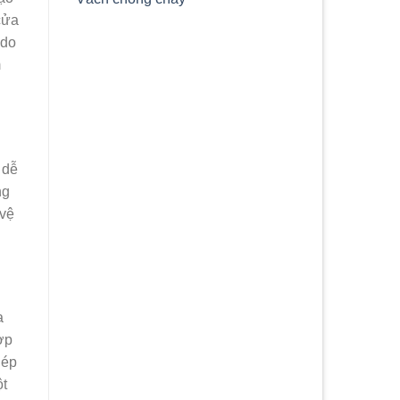
cửa
 do
m
 dễ
ng
 vệ
a
ợp
hép
ột