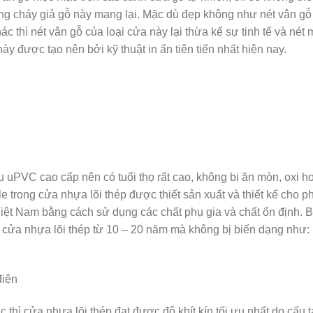
ng cháy giả gỗ này mang lại. Mặc dù đẹp không như nét vân gỗ
c thì nét vân gỗ của loại cửa này lại thừa kế sự tinh tế và nét
 được tạo nên bởi kỹ thuật in ấn tiên tiến nhất hiện nay.
 uPVC cao cấp nên có tuổi thọ rất cao, không bị ăn mòn, oxi h
e trong cửa nhựa lõi thép được thiết sản xuất và thiết kế cho p
iệt Nam bằng cách sử dụng các chất phụ gia và chất ổn định. 
cửa nhựa lõi thép từ 10 – 20 năm mà không bị biến dạng như:
điện
c thì cửa nhựa lõi thép đạt được độ khít kín tối ưu nhất do cấu 