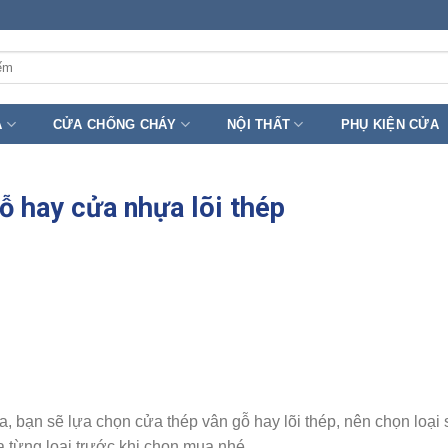
A
CỬA CHỐNG CHÁY
NỘI THẤT
PHỤ KIỆN CỬA
ỗ hay cửa nhựa lõi thép
 bạn sẽ lựa chọn cửa thép vân gỗ hay lõi thép, nên chọn loại 
 từng loại trước khi chọn mua nhé