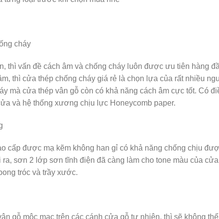
hống cháy
ớn, thì vấn đề cách âm và chống cháy luôn được ưu tiên hàng đ
, thì cửa thép chống cháy giá rẻ là chọn lựa của rất nhiều ng
áy mà cửa thép vân gỗ còn có khả năng cách âm cực tốt. Có đi
cửa và hệ thống xương chịu lực Honeycomb paper.
g
p cao cấp được mạ kẽm không han gỉ có khả năng chống chịu đư
ài ra, sơn 2 lớp sơn tĩnh điện đã càng làm cho tone màu của cửa
bong tróc và trầy xước.
n gỗ mộc mạc trên các cánh cửa gỗ tự nhiên, thì sẽ không thể