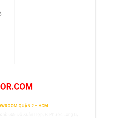
ỗ
OOR.COM
OWROOM QUẬN 2 – HCM:
 chỉ:
669 Đỗ Xuân Hợp, P. Phước Long B,