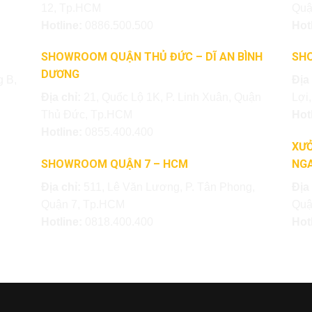
12, Tp.HCM
Quậ
Hotline:
0886.500.500
Hot
SHOWROOM QUẬN THỦ ĐỨC – DĨ AN BÌNH
SH
DƯƠNG
 B,
Địa
Địa chỉ:
21, Quốc Lộ 1K, P. Linh Xuân, Quận
Lợi
Thủ Đức, Tp.HCM
Hot
Hotline:
0855.400.400
XƯỞ
SHOWROOM QUẬN 7 – HCM
NGA
Địa chỉ:
511, Lê Văn Lương, P. Tân Phong,
Địa
Quận 7, Tp.HCM
Quậ
Hotline:
0818.400.400
Hot